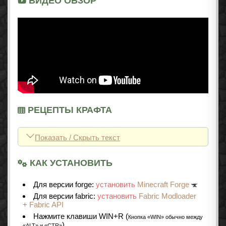
ВИДЕО ОБЗОР
РЕЦЕПТЫ КРАФТА
Показать / Скрыть текст
КАК УСТАНОВИТЬ
Для версии forge:
установить
Minecraft Forge
Для версии fabric:
установить
Fabric Modloader
+
Fabric API
Нажмите клавиши WIN+R (
Кнопка «WIN» обычно между
)
«ALT» и «CTR»