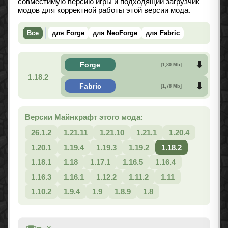
совместимую версию игры и подходящий загрузчик
модов для корректной работы этой версии мода.
Все
для Forge
для NeoForge
для Fabric
Forge
[1,80 Mb]
1.18.2
Fabric
[1,78 Mb]
Версии Майнкрафт этого мода:
26.1.2
1.21.11
1.21.10
1.21.1
1.20.4
1.20.1
1.19.4
1.19.3
1.19.2
1.18.2
1.18.1
1.18
1.17.1
1.16.5
1.16.4
1.16.3
1.16.1
1.12.2
1.11.2
1.11
1.10.2
1.9.4
1.9
1.8.9
1.8