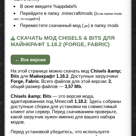
В окне введите %appdata%
Перейдите в папку .minecraft/mods (
Если папки mods
)
нет, то создайте
Переместите скачанный мод (
) в папку mods
.jar
СКАЧАТЬ МОД CHISELS & BITS ДЛЯ
МАЙНКРАФТ 1.18.2 (FORGE, FABRIC)
← Все версии
На этой странице можно скачать мод
Chisels &amp;
Bits
для
Майнкрафт 1.18.2
. Доступные загрузчики:
Forge, Fabric
. Всего файлов для этой версии:
2
,
общий размер файлов —
3,57 Mb
.
Chisels &amp; Bits
— это версия мода,
адаптированная под Minecraft
1.18.2
. Здесь собраны
доступные сборки для установки на совместимый
клиент или сервер. Перед скачиванием проверьте,
какой загрузчик нужен именно для вашего набора
модов.
Перед установкой убедитесь, что используете