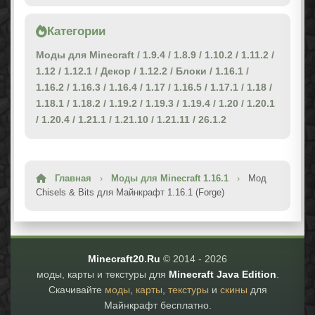
Категории
Моды для Minecraft
/
1.9.4
/
1.8.9
/
1.10.2
/
1.11.2
/
1.12
/
1.12.1
/
Декор
/
1.12.2
/
Блоки
/
1.16.1
/
1.16.2
/
1.16.3
/
1.16.4
/
1.17
/
1.16.5
/
1.17.1
/
1.18
/
1.18.1
/
1.18.2
/
1.19.2
/
1.19.3
/
1.19.4
/
1.20
/
1.20.1
/
1.20.4
/
1.21.1
/
1.21.10
/
1.21.11
/
26.1.2
Главная
›
Моды для Minecraft 1.16.1
›
Мод
Chisels & Bits для Майнкрафт 1.16.1 (Forge)
Minecraft20.Ru
© 2014 -
2026
моды, карты и текстуры для
Minecraft Java Edition
.
Скачивайте
моды
,
карты
,
текстуры
и
скины
для
Майнкрафт бесплатно.