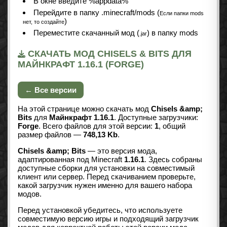
В окне введите %appdata%
Перейдите в папку .minecraft/mods (
Если папки mods
)
нет, то создайте
Переместите скачанный мод (
) в папку mods
.jar
СКАЧАТЬ МОД CHISELS & BITS ДЛЯ
МАЙНКРАФТ 1.16.1 (FORGE)
← Все версии
На этой странице можно скачать мод
Chisels &amp;
Bits
для
Майнкрафт 1.16.1
. Доступные загрузчики:
Forge
. Всего файлов для этой версии:
1
, общий
размер файлов —
748,13 Kb
.
Chisels &amp; Bits
— это версия мода,
адаптированная под Minecraft
1.16.1
. Здесь собраны
доступные сборки для установки на совместимый
клиент или сервер. Перед скачиванием проверьте,
какой загрузчик нужен именно для вашего набора
модов.
Перед установкой убедитесь, что используете
совместимую версию игры и подходящий загрузчик