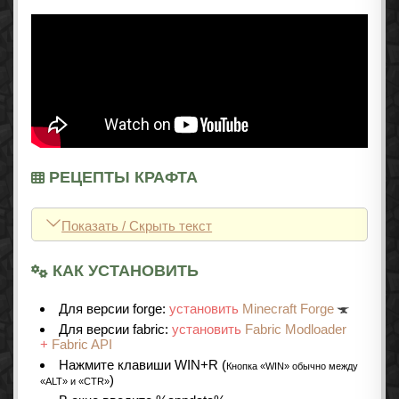
РЕЦЕПТЫ КРАФТА
Показать / Скрыть текст
КАК УСТАНОВИТЬ
Для версии forge:
установить
Minecraft Forge
Для версии fabric:
установить
Fabric Modloader
+
Fabric API
Нажмите клавиши WIN+R (
Кнопка «WIN» обычно между
)
«ALT» и «CTR»