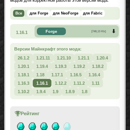
модов для корректной работы этой версии мода.
Все
для Forge
для NeoForge
для Fabric
Forge
1.16.1
[748,13 Kb]
Версии Майнкрафт этого мода:
26.1.2
1.21.11
1.21.10
1.21.1
1.20.4
1.20.1
1.19.4
1.19.3
1.19.2
1.18.2
1.18.1
1.18
1.17.1
1.16.5
1.16.4
1.16.3
1.16.1
1.12.2
1.11.2
1.11
1.10.2
1.9.4
1.9
1.8.9
1.8
Рейтинг