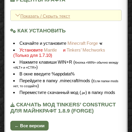
Показать / Скрыть текст
КАК УСТАНОВИТЬ
Cкачайте и установите
Minecraft Forge
Установите
Mantle
и
Tinkers’ Mechworks
(Только для 1.7.10)
Нажмите клавиши WIN+R (
Кнопка «WIN» обычно между
)
«ALT» и «CTR»
В окне введите %appdata%
Перейдите в папку .minecraft/mods (
Если папки mods
)
нет, то создайте
Переместите скачанный мод (
) в папку mods
.jar
СКАЧАТЬ МОД TINKERS’ CONSTRUCT
ДЛЯ МАЙНКРАФТ 1.8.9 (FORGE)
← Все версии