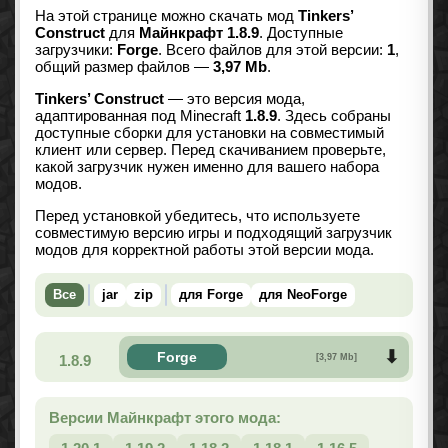
На этой странице можно скачать мод
Tinkers’
Construct
для
Майнкрафт 1.8.9
. Доступные
загрузчики:
Forge
. Всего файлов для этой версии:
1
,
общий размер файлов —
3,97 Mb
.
Tinkers’ Construct
— это версия мода,
адаптированная под Minecraft
1.8.9
. Здесь собраны
доступные сборки для установки на совместимый
клиент или сервер. Перед скачиванием проверьте,
какой загрузчик нужен именно для вашего набора
модов.
Перед установкой убедитесь, что используете
совместимую версию игры и подходящий загрузчик
модов для корректной работы этой версии мода.
Все
jar
zip
для Forge
для NeoForge
Forge
1.8.9
[3,97 Mb]
Версии Майнкрафт этого мода: