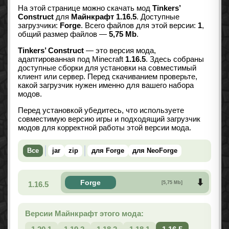
На этой странице можно скачать мод
Tinkers’
Construct
для
Майнкрафт 1.16.5
. Доступные
загрузчики:
Forge
. Всего файлов для этой версии:
1
,
общий размер файлов —
5,75 Mb
.
Tinkers’ Construct
— это версия мода,
адаптированная под Minecraft
1.16.5
. Здесь собраны
доступные сборки для установки на совместимый
клиент или сервер. Перед скачиванием проверьте,
какой загрузчик нужен именно для вашего набора
модов.
Перед установкой убедитесь, что используете
совместимую версию игры и подходящий загрузчик
модов для корректной работы этой версии мода.
Все
jar
zip
для Forge
для NeoForge
Forge
1.16.5
[5,75 Mb]
Версии Майнкрафт этого мода: