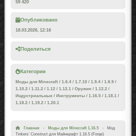
59 420
Опубликовано
18.03.2026, 12:16
Поделиться
Категории
Моды для Minecraft
/
1.6.4
/
1.7.10
/
1.9.4
/
1.8.9
/
1.10.2
/
1.11.2
/
1.12
/
1.12.1
/
Оружие
/
1.12.2
/
Индустриальные
/
Инструменты
/
1.16.5
/
1.18.1
/
1.18.2
/
1.19.2
/
1.20.1
Главная
›
Моды для Minecraft 1.16.5
›
Мод
Tinkers’ Construct для Майнкрафт 1.16.5 (Forge)