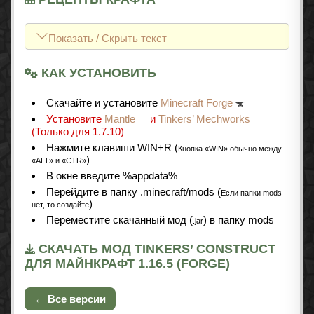
Показать / Скрыть текст
КАК УСТАНОВИТЬ
Cкачайте и установите
Minecraft Forge
Установите
Mantle
и
Tinkers’ Mechworks
(Только для 1.7.10)
Нажмите клавиши WIN+R (
Кнопка «WIN» обычно между
)
«ALT» и «CTR»
В окне введите %appdata%
Перейдите в папку .minecraft/mods (
Если папки mods
)
нет, то создайте
Переместите скачанный мод (
) в папку mods
.jar
СКАЧАТЬ МОД TINKERS’ CONSTRUCT
ДЛЯ МАЙНКРАФТ 1.16.5 (FORGE)
← Все версии