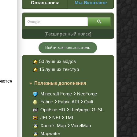
Остальное
Мы Вконтакте
[Расширенный поиск]
Войти как пользователь
50 лучших модов
15 лучших текстур
ляются
Полезные дополнения
Minecraft Forge
NeoForge
Fabric
Fabric API
Quilt
OptiFine HD
Шейдеры GLSL
JEI
NEI
TMI
Xaero’s Map
VoxelMap
Mapwriter