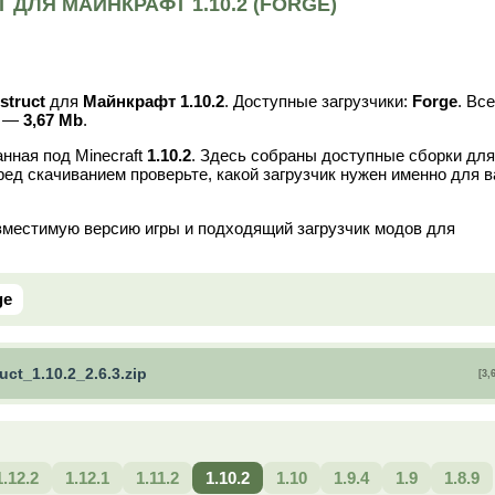
 ДЛЯ МАЙНКРАФТ 1.10.2 (FORGE)
struct
для
Майнкрафт 1.10.2
. Доступные загрузчики:
Forge
. Все
в —
3,67 Mb
.
нная под Minecraft
1.10.2
. Здесь собраны доступные сборки для
ред скачиванием проверьте, какой загрузчик нужен именно для 
вместимую версию игры и подходящий загрузчик модов для
ge
ct_1.10.2_2.6.3.zip
[3,
1.12.2
1.12.1
1.11.2
1.10.2
1.10
1.9.4
1.9
1.8.9