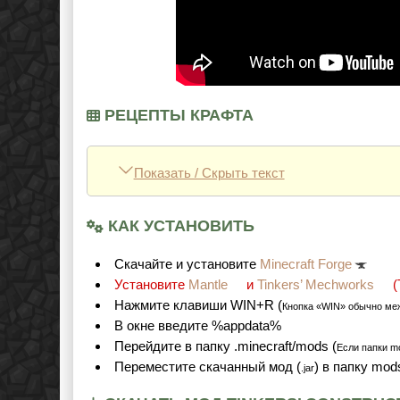
РЕЦЕПТЫ КРАФТА
Показать / Скрыть текст
КАК УСТАНОВИТЬ
Cкачайте и установите
Minecraft Forge
Установите
Mantle
и
Tinkers’ Mechworks
(
Нажмите клавиши WIN+R (
Кнопка «WIN» обычно ме
В окне введите %appdata%
Перейдите в папку .minecraft/mods (
Если папки mo
Переместите скачанный мод (
) в папку mod
.jar