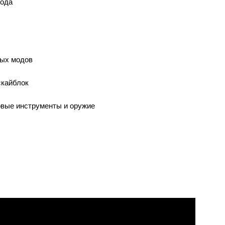
мода
ных модов
 скайблок
новые инструменты и оружие