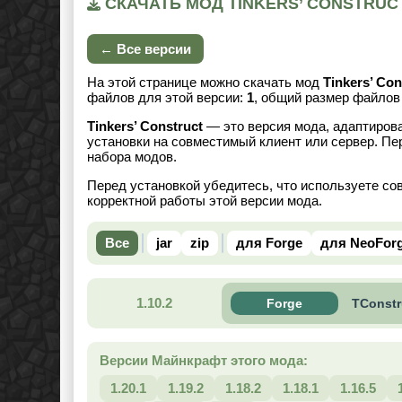
СКАЧАТЬ МОД TINKERS’ CONSTRUCT
← Все версии
На этой странице можно скачать мод
Tinkers’ Con
файлов для этой версии:
1
, общий размер файло
Tinkers’ Construct
— это версия мода, адаптирова
установки на совместимый клиент или сервер. Пе
набора модов.
Перед установкой убедитесь, что используете со
корректной работы этой версии мода.
Все
jar
zip
для Forge
для NeoFor
1.10.2
Forge
TConstru
Версии Майнкрафт этого мода:
1.20.1
1.19.2
1.18.2
1.18.1
1.16.5