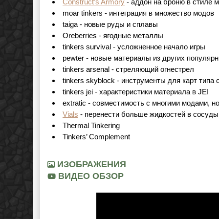
Construct’s Armory
- аддон на броню в стиле 
moar tinkers - интеграция в множество модов
taiga - новые руды и сплавы
Oreberries - ягодные металлы
tinkers survival - усложненное начало игры
pewter - новые материалы из других популяр
tinkers arsenal - стреляющий огнестрел
tinkers skyblock - инструменты для карт типа
tinkers jei - характеристики материала в JEI
extratic - совместимость с многими модами, 
Vials
- перенести больше жидкостей в сосуды
Thermal Tinkering
Tinkers’ Complement
ИЗОБРАЖЕНИЯ
ВИДЕО ОБЗОР