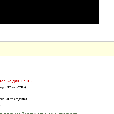
Только для 1.7.10)
)
жду «ALT» и «CTR»
)
ds нет, то создайте
s