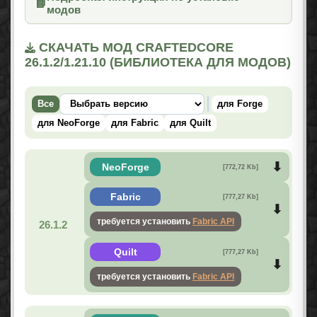
📘
модов
СКАЧАТЬ МОД CRAFTEDCORE
26.1.2/1.21.10 (БИБЛИОТЕКА ДЛЯ МОДОВ)
Все
для Forge
для NeoForge
для Fabric
для Quilt
NeoForge
[772,72 Kb]
Fabric
[777,27 Kb]
требуется установить
Fabric API
26.1.2
Quilt
[777,27 Kb]
требуется установить
Fabric API