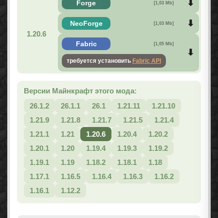
Forge
[1,03 Mb]
NeoForge
[1,03 Mb]
1.20.6
Fabric
[1,05 Mb]
требуется установить
Fabric API
Версии Майнкрафт этого мода:
26.1.2
26.1.1
26.1
1.21.11
1.21.10
1.21.9
1.21.8
1.21.7
1.21.5
1.21.4
1.21.1
1.21
1.20.6
1.20.4
1.20.2
1.20.1
1.20
1.19.4
1.19.3
1.19.2
1.19.1
1.19
1.18.2
1.18.1
1.18
1.17.1
1.16.5
1.16.4
1.16.3
1.16.2
1.16.1
1.12.2