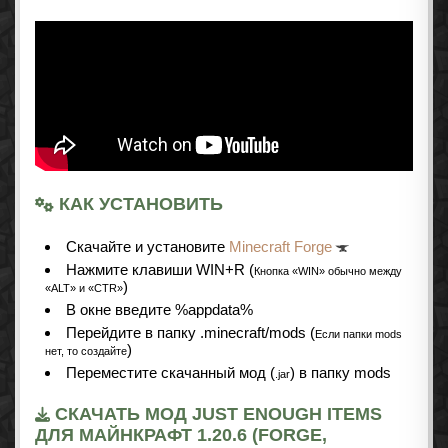
КАК УСТАНОВИТЬ
Cкачайте и установите
Minecraft Forge
Нажмите клавиши WIN+R (
Кнопка «WIN» обычно между
)
«ALT» и «CTR»
В окне введите %appdata%
Перейдите в папку .minecraft/mods (
Если папки mods
)
нет, то создайте
Переместите скачанный мод (
) в папку mods
.jar
СКАЧАТЬ МОД JUST ENOUGH ITEMS
ДЛЯ МАЙНКРАФТ 1.20.6 (FORGE,