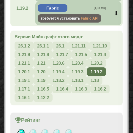
1.19.2
Fabric
[1,15 Mb]
требуется установить
Fabric API
Версии Майнкрафт этого мода:
26.1.2
26.1.1
26.1
1.21.11
1.21.10
1.21.9
1.21.8
1.21.7
1.21.5
1.21.4
1.21.1
1.21
1.20.6
1.20.4
1.20.2
1.20.1
1.20
1.19.4
1.19.3
1.19.2
1.19.1
1.19
1.18.2
1.18.1
1.18
1.17.1
1.16.5
1.16.4
1.16.3
1.16.2
1.16.1
1.12.2
Рейтинг