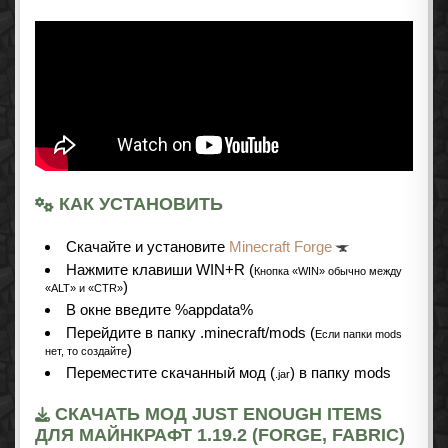
КАК УСТАНОВИТЬ
Cкачайте и установите
Minecraft Forge
Нажмите клавиши WIN+R (
Кнопка «WIN» обычно между
)
«ALT» и «CTR»
В окне введите %appdata%
Перейдите в папку .minecraft/mods (
Если папки mods
)
нет, то создайте
Переместите скачанный мод (
) в папку mods
.jar
СКАЧАТЬ МОД JUST ENOUGH ITEMS
ДЛЯ МАЙНКРАФТ 1.19.2 (FORGE, FABRIC)