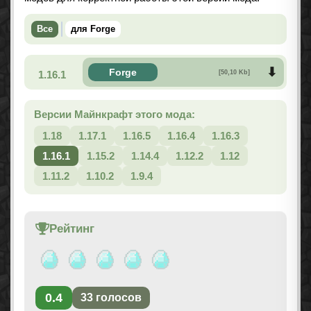
Все
для Forge
Forge
1.16.1
[50,10 Kb]
Версии Майнкрафт этого мода:
1.18
1.17.1
1.16.5
1.16.4
1.16.3
1.16.1
1.15.2
1.14.4
1.12.2
1.12
1.11.2
1.10.2
1.9.4
Рейтинг
0.4
33
голосов