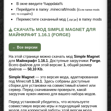
В окне введите %appdata%
Перейдите в папку .minecraft/mods (
Если папки mods
)
нет, то создайте
Переместите скачанный мод (
) в папку mods
.zip/.jar
СКАЧАТЬ МОД SIMPLE MAGNET ДЛЯ
МАЙНКРАФТ 1.16.1 (FORGE)
← Все версии
На этой странице можно скачать мод
Simple Magnet
для
Майнкрафт 1.16.1
. Доступные загрузчики:
Forge
.
Всего файлов для этой версии:
1
, общий размер
файлов —
50,10 Kb
.
Simple Magnet
— это версия мода, адаптированная
под Minecraft
1.16.1
. Здесь собраны доступные
сборки для установки на совместимый клиент или
сервер. Перед скачиванием проверьте, какой
загрузчик нужен именно для вашего набора модов.
Перед установкой убедитесь, что используете
совместимую версию игры и подходящий загрузчик
модов для корректной работы этой версии мода.