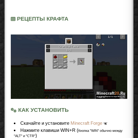
РЕЦЕПТЫ КРАФТА
КАК УСТАНОВИТЬ
Cкачайте и установите
Minecraft Forge
Нажмите клавиши WIN+R (
Кнопка "WIN" обычно между
)
"ALT" и "CTR"