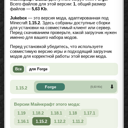
Всего файлов для этой версии:
1
, общий размер
файлов —
5,63 Kb
.
Jukebox
— это версия мода, адаптированная под
Minecraft
1.15.2
. Здесь собраны доступные сборки
для установки на совместимый клиент или сервер.
Перед скачиванием проверьте, какой загрузчик нужен
именно для вашего набора модов.
Перед установкой убедитесь, что используете
совместимую версию игры и подходящий загрузчик
модов для корректной работы этой версии мода.
Все
для Forge
Forge
1.15.2
[5,63 Kb]
Версии Майнкрафт этого мода:
1.19
1.18.2
1.18.1
1.18
1.17.1
1.16.1
1.15.2
1.12.2
1.11.2