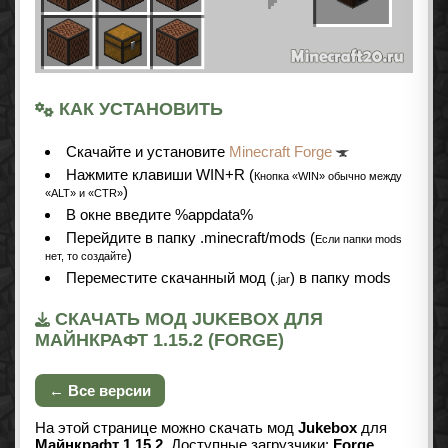
КАК УСТАНОВИТЬ
Cкачайте и установите
Minecraft Forge
Нажмите клавиши WIN+R (
Кнопка «WIN» обычно между
)
«ALT» и «CTR»
В окне введите %appdata%
Перейдите в папку .minecraft/mods (
Если папки mods
)
нет, то создайте
Переместите скачанный мод (
) в папку mods
.jar
СКАЧАТЬ МОД JUKEBOX ДЛЯ
МАЙНКРАФТ 1.15.2 (FORGE)
← Все версии
На этой странице можно скачать мод
Jukebox
для
Майнкрафт 1.15.2
. Доступные загрузчики:
Forge
.