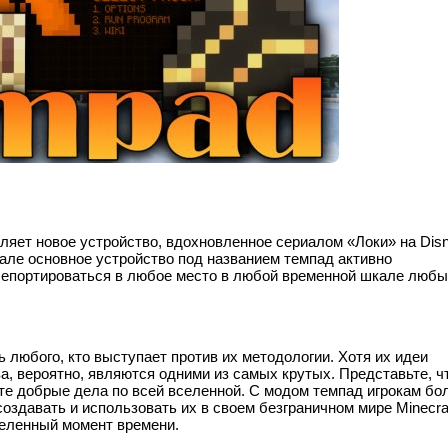
вляет новое устройство, вдохновленное сериалом «Локи» на Dis
иале основное устройство под названием темпад активно
лепортироваться в любое место в любой временной шкале люб
ь любого, кто выступает против их методологии. Хотя их идеи
, вероятно, являются одними из самых крутых. Представьте, ч
те добрые дела по всей вселенной. С модом темпад игрокам б
создавать и использовать их в своем безграничном мире Minecraf
деленный момент времени.