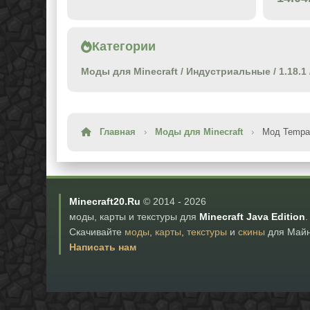
Категории
Моды для Minecraft
/
Индустриальные
/
1.18.1
Главная
›
Моды для Minecraft
›
Мод Tempad
Minecraft20.Ru
© 2014 -
2026
моды, карты и текстуры для
Minecraft Java Edition
.
Скачивайте
моды
,
карты
,
текстуры
и
скины
для Майн
Написать нам