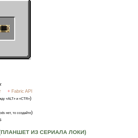
r
+
Fabric API
)
жду «ALT» и «CTR»
)
ds нет, то создайте
ds
2 (ПЛАНШЕТ ИЗ СЕРИАЛА ЛОКИ)