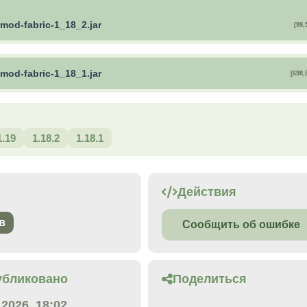
mod-fabric-1_18_2.jar
[99,
mod-fabric-1_18_1.jar
[698,
1.19
1.18.2
1.18.1
Действия
в
Сообщить об ошибке
убликовано
Поделиться
.2026, 18:02