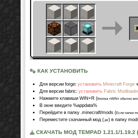
КАК УСТАНОВИТЬ
Для версии forge:
установить
Minecraft Forge
Для версии fabric:
установить
Fabric Modloade
Нажмите клавиши WIN+R (
Кнопка «WIN» обычно ме
В окне введите %appdata%
Перейдите в папку .minecraft/mods (
Если папки mo
Переместите скачанный мод (
) в папку mo
.jar
СКАЧАТЬ МОД TEMPAD 1.21.1/1.19.