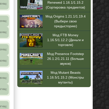
Renewed 1.16.1/1.15.2
65 Kb]
(Сортировка предметов)
Мод Origins 1.21.1/1.19.4
(Выбери свою
19 Kb]
предысторию)
16 Kb]
Мод FTB Money
1.16.5/1.12.2 (Деньги и
торговля)
19 Kb]
Мод Presence Footstep
26.1.2/1.21.11 (Больше
16 Kb]
звуков)
Мод Mutant Beasts
1.16.5/1.15.2 (Монстры
28 Kb]
мутанты)
67 Kb]
97 Kb]