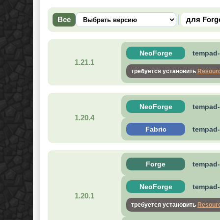
Все
для Forg
NeoForge
tempad-1
1.21.1
требуется установить
Resourc
NeoForge
tempad-
1.20.4
Fabric
tempad-
Forge
tempad-
NeoForge
tempad-f
1.20.1
требуется установить
Resourc