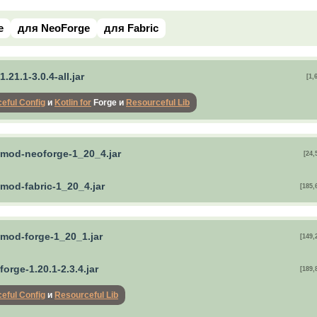
e
для NeoForge
для Fabric
.21.1-3.0.4-all.jar
[1,
eful Config
и
Kotlin for
Forge и
Resourceful Lib
mod-neoforge-1_20_4.jar
[24,
mod-fabric-1_20_4.jar
[185,
mod-forge-1_20_1.jar
[149,
orge-1.20.1-2.3.4.jar
[189,
eful Config
и
Resourceful Lib