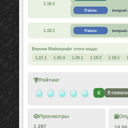
1.18.2
Fabric
tempad-
1.18.1
Fabric
tempad-
Версии Майнкрафт этого мода:
1.21.1
1.20.4
1.20.1
1.19.2
1.19.1
Рейтинг
0
0
голосо
Просмотры
Оп
1 297
14.04