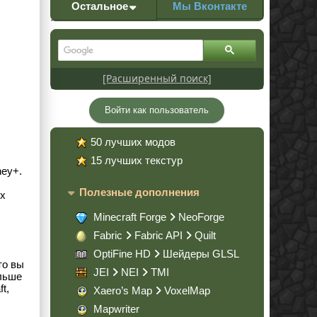
Остальное
Мы Вконтакте
[Расширенный поиск]
Войти как пользователь
50 лучших модов
15 лучших текстур
ney+.
Полезные дополнения
ых
Minecraft Forge
NeoForge
Fabric
Fabric API
Quilt
OptiFine HD
Шейдеры GLSL
то вы
JEI
NEI
TMI
ольше
t,
Xaero’s Map
VoxelMap
Mapwriter