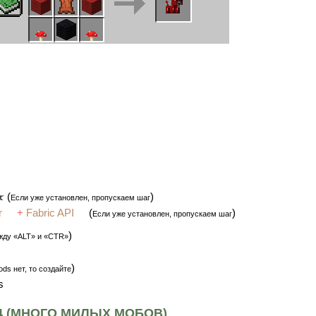
(
)
Если уже установлен, пропускаем шаг
r
+
Fabric API
(
)
Если уже установлен, пропускаем шаг
)
жду «ALT» и «CTR»
)
ds нет, то создайте
s
9.4 (МНОГО МИЛЫХ МОБОВ)