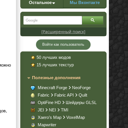
Остальное
Мы Вконтакте
[Расширенный поиск]
Войти как пользователь
50 лучших модов
15 лучших текстур
 можно
Полезные дополнения
Minecraft Forge
NeoForge
Fabric
Fabric API
Quilt
OptiFine HD
Шейдеры GLSL
JEI
NEI
TMI
дов,
Xaero’s Map
VoxelMap
Mapwriter