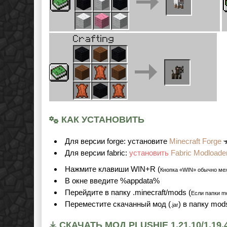
КАК УСТАНОВИТЬ
Для версии forge: установите
Minecraft Forge
Для версии fabric:
установить
Fabric Modloade
Нажмите клавиши WIN+R (
Кнопка «WIN» обычно ме
В окне введите %appdata%
Перейдите в папку .minecraft/mods (
Если папки mo
Переместите скачанный мод (
) в папку mod
.jar
СКАЧАТЬ МОД PLUSHIE 1.21.10/1.1