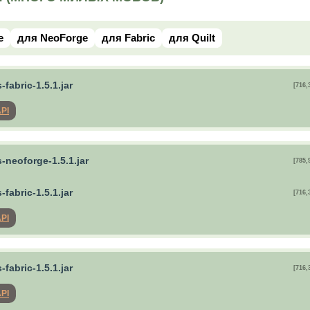
e
для NeoForge
для Fabric
для Quilt
-fabric-1.5.1.jar
[716,
API
-neoforge-1.5.1.jar
[785,
-fabric-1.5.1.jar
[716,
API
-fabric-1.5.1.jar
[716,
API