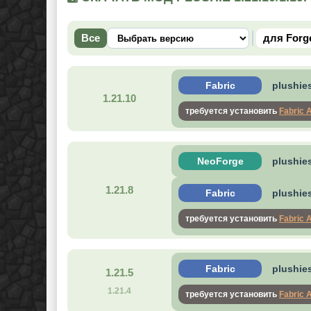
Все
для Forg
Fabric
plushies
1.21.10
требуется установить
Fabric 
NeoForge
plushies
1.21.8
Fabric
plushies
требуется установить
Fabric 
Fabric
plushies
1.21.5
1.21.4
требуется установить
Fabric 