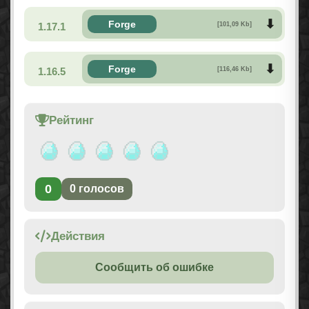
Forge
1.17.1
[101,09 Kb]
Forge
1.16.5
[116,46 Kb]
Рейтинг
0
0
голосов
Действия
Сообщить об ошибке