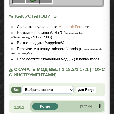
КАК УСТАНОВИТЬ
Cкачайте и установите
Minecraft Forge
Нажмите клавиши WIN+R (
Кнопка «WIN»
)
обычно между «ALT» и «CTR»
В окне введите %appdata%
Перейдите в папку .minecraft/mods (
Если папки mods
)
нет, то создайте
Переместите скачанный мод (
) в папку mods
.jar
СКАЧАТЬ МОД BELT 1.18.2/1.17.1 (ПОЯС
С ИНСТРУМЕНТАМИ)
Все
для Forge
Forge
1.18.2
[80,37 Kb]