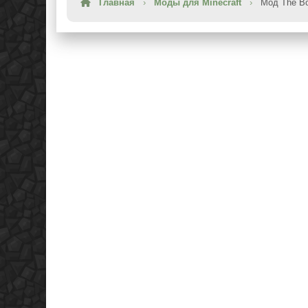
Главная
›
Моды для Minecraft
›
Мод The Bo