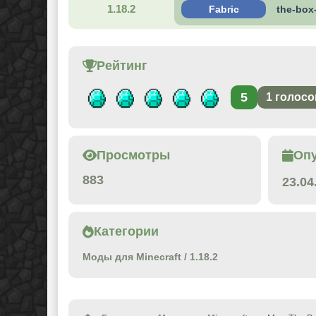
1.18.2
Fabric
the-box-
Рейтинг
5
1
голосо
Просмотры
Оп
883
23.04
Категории
Моды для Minecraft
/
1.18.2