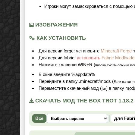
Игроки могут замаскироваться с помощью 
ИЗОБРАЖЕНИЯ
КАК УСТАНОВИТЬ
Для версии forge: установите
Minecraft Forge
Для версии fabric:
установить
Fabric Modloade
Нажмите клавиши WIN+R (
Кнопка «WIN» обычно ме
В окне введите %appdata%
Перейдите в папку .minecraft/mods (
Если папки mo
Переместите скачанный мод (
) в папку mod
.jar
СКАЧАТЬ МОД THE BOX TROT 1.18.
Все
для Fabr