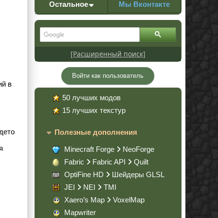
Остальное
Мы Вконтакте
[Расширенный поиск]
Войти как пользователь
ий в
50 лучших модов
15 лучших текстур
адето
Полезные дополнения
я
Minecraft Forge
NeoForge
Fabric
Fabric API
Quilt
OptiFine HD
Шейдеры GLSL
JEI
NEI
TMI
Xaero’s Map
VoxelMap
Mapwriter