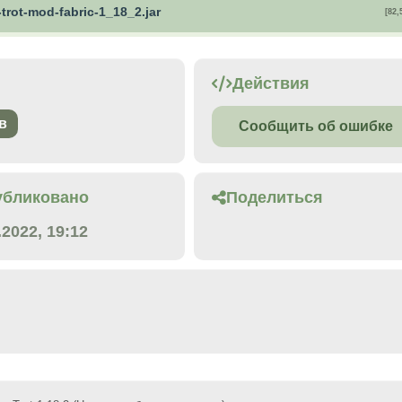
trot-mod-fabric-1_18_2.jar
[82,
Действия
в
Сообщить об ошибке
убликовано
Поделиться
.2022, 19:12