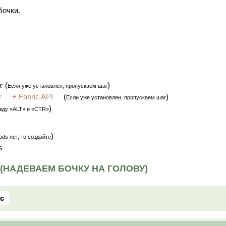
бочки.
(
)
Если уже установлен, пропускаем шаг
r
+
Fabric API
(
)
Если уже установлен, пропускаем шаг
)
жду «ALT» и «CTR»
)
ds нет, то создайте
s
2 (НАДЕВАЕМ БОЧКУ НА ГОЛОВУ)
ic