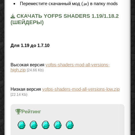
Переместите скачанный мод (
) в папку mods
.jar
СКАЧАТЬ YOFPS SHADERS 1.19/1.18.2
(ШЕЙДЕРЫ)
Для 1.19 до 1.7.10
Высокая версия
yofps-shaders-mod-all-versions-
high.zip
[24.66 Kb}
Низкая версия
yofps-shaders-mod-all-versions-low.zip
[22.14 Kb}
Рейтинг