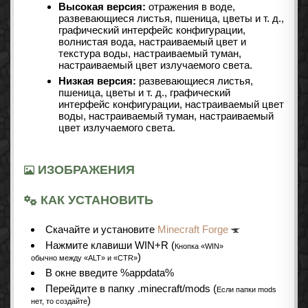
Высокая версия:
отражения в воде,
развевающиеся листья, пшеница, цветы и т. д.,
графический интерфейс конфигурации,
волнистая вода, настраиваемый цвет и
текстура воды, настраиваемый туман,
настраиваемый цвет излучаемого света.
Низкая версия:
развевающиеся листья,
пшеница, цветы и т. д., графический
интерфейс конфигурации, настраиваемый цвет
воды, настраиваемый туман, настраиваемый
цвет излучаемого света.
ИЗОБРАЖЕНИЯ
КАК УСТАНОВИТЬ
Cкачайте и установите
Minecraft Forge
Нажмите клавиши WIN+R (
Кнопка «WIN»
)
обычно между «ALT» и «CTR»
В окне введите %appdata%
Перейдите в папку .minecraft/mods (
Если папки mods
)
нет, то создайте