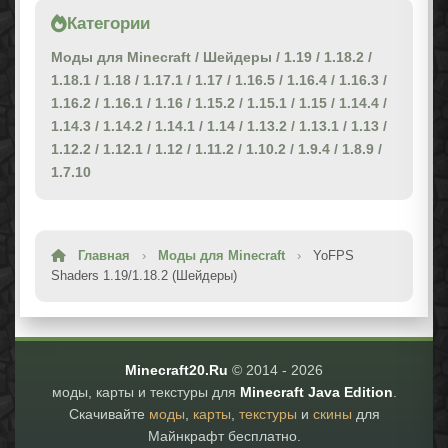
Категории
Моды для Minecraft
/
Шейдеры
/
1.19
/
1.18.2
/
1.18.1
/
1.18
/
1.17.1
/
1.17
/
1.16.5
/
1.16.4
/
1.16.3
/
1.16.2
/
1.16.1
/
1.16
/
1.15.2
/
1.15.1
/
1.15
/
1.14.4
/
1.14.3
/
1.14.2
/
1.14.1
/
1.14
/
1.13.2
/
1.13.1
/
1.13
/
1.12.2
/
1.12.1
/
1.12
/
1.11.2
/
1.10.2
/
1.9.4
/
1.8.9
/
1.7.10
Главная
›
Моды для Minecraft
›
YoFPS
Shaders 1.19/1.18.2 (Шейдеры)
Minecraft20.Ru
© 2014 -
2026
моды, карты и текстуры для
Minecraft Java Edition
.
Скачивайте
моды
,
карты
,
текстуры
и
скины
для
Майнкрафт бесплатно.