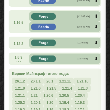
Fabric
[386,57 Kb]
Forge
[412,67 Kb]
1.16.5
Fabric
[383,40 Kb]
Forge
1.12.2
[1,39 Mb]
1.8.9
Forge
[3,87 Mb]
1.8.8
Версии Майнкрафт этого мода:
26.1.2
26.1.1
26.1
1.21.11
1.21.10
1.21.8
1.21.6
1.21.5
1.21.4
1.21.3
1.21.1
1.21
1.20.6
1.20.5
1.20.4
1.20.2
1.20.1
1.20
1.19.4
1.19.3
1.19.2
1.19.1
1.19
1.18.2
1.17.1