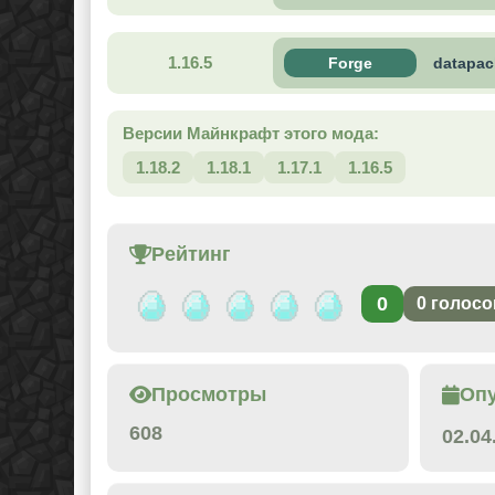
1.16.5
Forge
datapac
Версии Майнкрафт этого мода:
1.18.2
1.18.1
1.17.1
1.16.5
Рейтинг
0
0
голосо
Просмотры
Оп
608
02.04