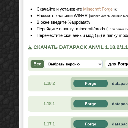
Cкачайте и установите
Minecraft Forge
Нажмите клавиши WIN+R (
Кнопка «WIN» обычно ме
В окне введите %appdata%
Перейдите в папку .minecraft/mods (
Если папки mo
Переместите скачанный мод (
) в папку mod
.jar
СКАЧАТЬ DATAPACK ANVIL 1.18.2/1.
Все
для Forg
1.18.2
Forge
datapac
1.18.1
Forge
datapac
1.17.1
Forge
datapac