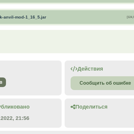
k-anvil-mod-1_16_5.jar
[124,
Действия
в
Сообщить об ошибке
убликовано
Поделиться
.2022, 21:56