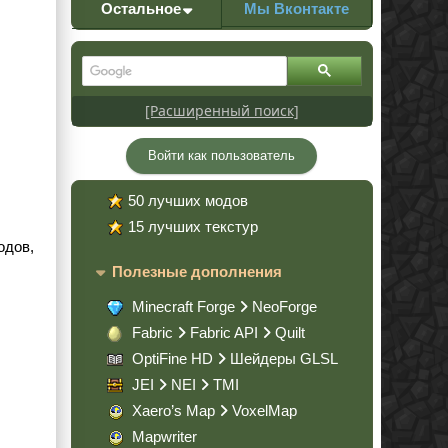
Остальное
Мы Вконтакте
[Расширенный поиск]
Войти как пользователь
50 лучших модов
15 лучших текстур
одов,
Полезные дополнения
Minecraft Forge
NeoForge
Fabric
Fabric API
Quilt
OptiFine HD
Шейдеры GLSL
JEI
NEI
TMI
Xaero’s Map
VoxelMap
Mapwriter