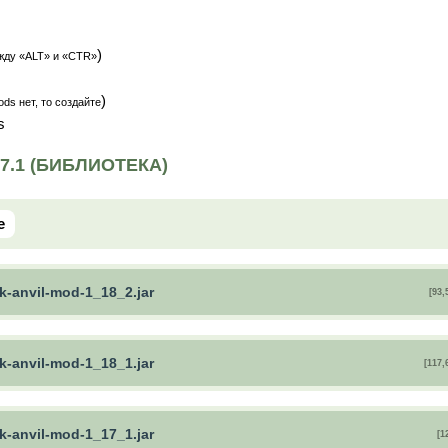
)
жду «ALT» и «CTR»
)
ds нет, то создайте
s
17.1 (БИБЛИОТЕКА)
e
k-anvil-mod-1_18_2.jar
[93,
k-anvil-mod-1_18_1.jar
[117,
k-anvil-mod-1_17_1.jar
[1