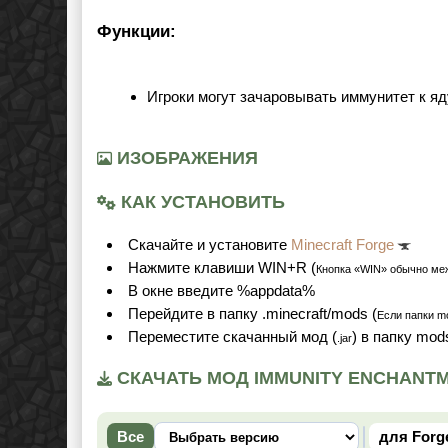
Функции:
Игроки могут зачаровывать иммунитет к яд
ИЗОБРАЖЕНИЯ
КАК УСТАНОВИТЬ
Cкачайте и установите
Minecraft Forge
Нажмите клавиши WIN+R (
Кнопка «WIN» обычно ме
В окне введите %appdata%
Перейдите в папку .minecraft/mods (
Если папки mo
Переместите скачанный мод (
) в папку mod
.jar
СКАЧАТЬ МОД IMMUNITY ENCHANTME
Все
для Forg