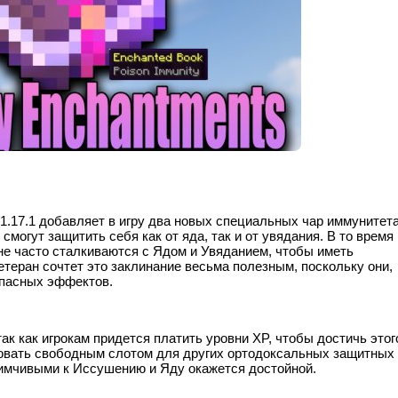
/1.17.1 добавляет в игру два новых специальных чар иммунитета
могут защитить себя как от яда, так и от увядания. В то время 
 не часто сталкиваются с Ядом и Увяданием, чтобы иметь
етеран сочтет это заклинание весьма полезным, поскольку они,
 опасных эффектов.
ак как игрокам придется платить уровни XP, чтобы достичь этог
вовать свободным слотом для других ортодоксальных защитных
иимчивыми к Иссушению и Яду окажется достойной.