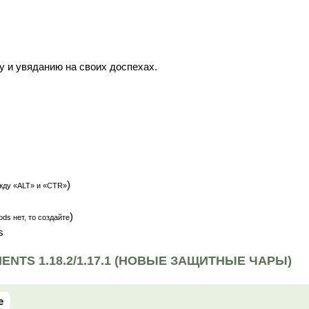
у и увяданию на своих доспехах.
)
жду «ALT» и «CTR»
)
ds нет, то создайте
s
NTS 1.18.2/1.17.1 (НОВЫЕ ЗАЩИТНЫЕ ЧАРЫ)
e