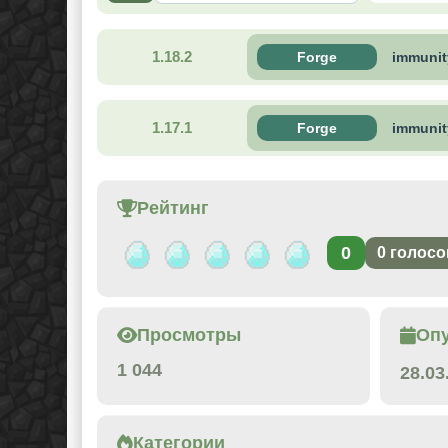
1.18.2
Forge
immunit
1.17.1
Forge
immunit
Рейтинг
0
0
голосо
Просмотры
Оп
1 044
28.03
Категории