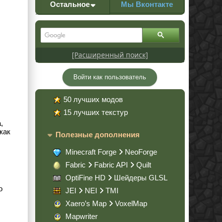
Остальное
Мы Вконтакте
[Расширенный поиск]
Войти как пользователь
50 лучших модов
15 лучших текстур
,
как
Полезные дополнения
Minecraft Forge
NeoForge
Fabric
Fabric API
Quilt
OptiFine HD
Шейдеры GLSL
о
JEI
NEI
TMI
Xaero’s Map
VoxelMap
Mapwriter