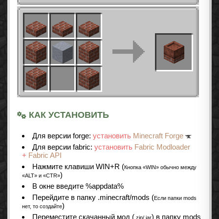
КАК УСТАНОВИТЬ
Для версии forge:
установить
Minecraft Forge
Для версии fabric:
установить
Fabric Modloader
+
Fabric API
Нажмите клавиши WIN+R (
Кнопка «WIN» обычно между
)
«ALT» и «CTR»
В окне введите %appdata%
Перейдите в папку .minecraft/mods (
Если папки mods
)
нет, то создайте
Переместите скачанный мод (
) в папку mods
.zip/.jar