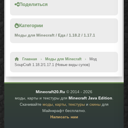
Поделиться
Категории
Моды для Minecraft
/
Еда
/
1.18.2
/
1.17.1
Главная
›
Моды для Minecraft
›
Мод
SoupCraft 1.18.2/1.17.1 (Новые виды супов)
Minecraft20.Ru
© 2014 -
2026
моды, карты и текстуры для
Minecraft Java Edition
.
Скачивайте
моды
,
карты
,
текстуры
и
скины
для
Майнкрафт бесплатно.
Написать нам