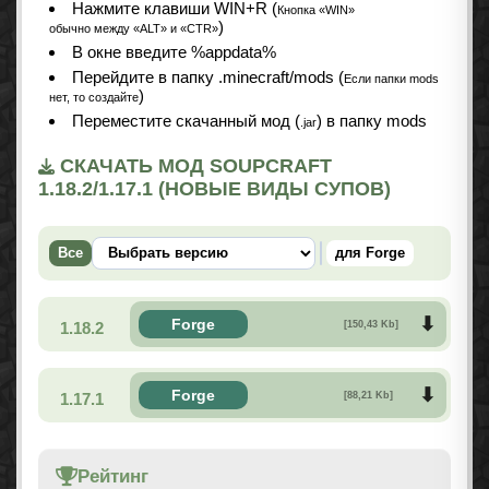
Нажмите клавиши WIN+R (
Кнопка «WIN»
)
обычно между «ALT» и «CTR»
В окне введите %appdata%
Перейдите в папку .minecraft/mods (
Если папки mods
)
нет, то создайте
Переместите скачанный мод (
) в папку mods
.jar
СКАЧАТЬ МОД SOUPCRAFT
1.18.2/1.17.1 (НОВЫЕ ВИДЫ СУПОВ)
Все
для Forge
Forge
1.18.2
[150,43 Kb]
Forge
1.17.1
[88,21 Kb]
Рейтинг