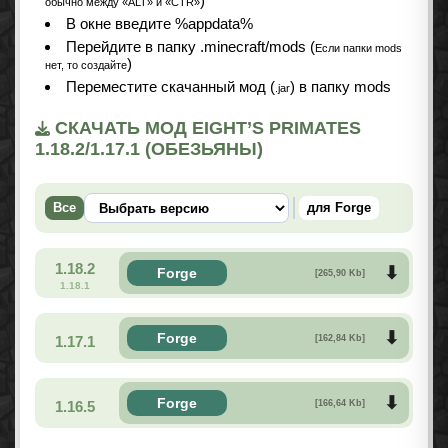
)
обычно между «ALT» и «CTR»
В окне введите %appdata%
Перейдите в папку .minecraft/mods (
Если папки mods
)
нет, то создайте
Переместите скачанный мод (
) в папку mods
.jar
СКАЧАТЬ МОД EIGHT’S PRIMATES
1.18.2/1.17.1 (ОБЕЗЬЯНЫ)
Все
для Forge
1.18.2
Forge
[265,90 Kb]
1.18.1
Forge
1.17.1
[162,84 Kb]
Forge
1.16.5
[166,64 Kb]