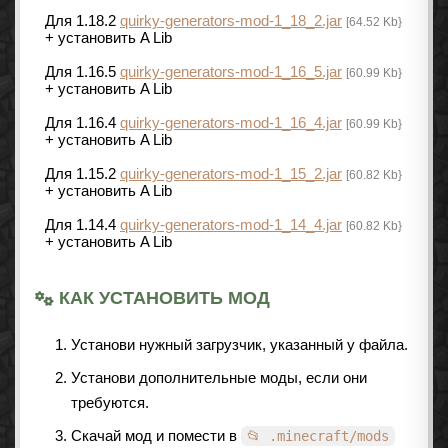
Для 1.18.2
quirky-generators-mod-1_18_2.jar
[64.52 Kb}
+ установить A Lib
Для 1.16.5
quirky-generators-mod-1_16_5.jar
[60.99 Kb}
+ установить A Lib
Для 1.16.4
quirky-generators-mod-1_16_4.jar
[60.99 Kb}
+ установить A Lib
Для 1.15.2
quirky-generators-mod-1_15_2.jar
[60.82 Kb}
+ установить A Lib
Для 1.14.4
quirky-generators-mod-1_14_4.jar
[60.82 Kb}
+ установить A Lib
КАК УСТАНОВИТЬ МОД
Установи нужный загрузчик, указанный у файла.
Установи дополнительные моды, если они
требуются.
Скачай мод и помести в
📂 .minecraft/mods