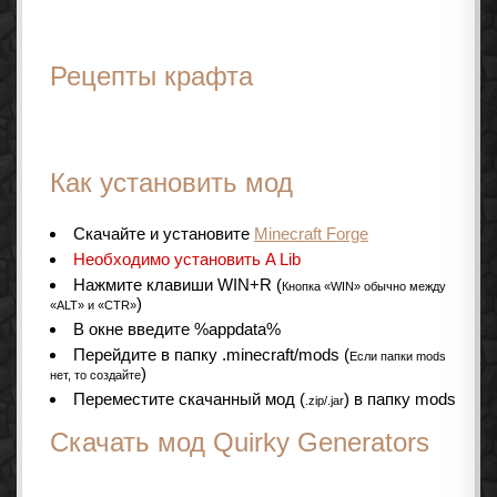
Рецепты крафта
Как установить мод
Cкачайте и установите
Minecraft Forge
Необходимо установить A Lib
Нажмите клавиши WIN+R (
Кнопка «WIN» обычно между
)
«ALT» и «CTR»
В окне введите %appdata%
Перейдите в папку .minecraft/mods (
Если папки mods
)
нет, то создайте
Переместите скачанный мод (
) в папку mods
.zip/.jar
Скачать мод Quirky Generators