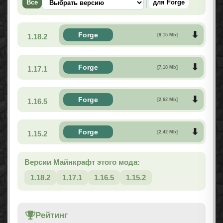
Все
для Forge
Forge
1.18.2
[9,15 Mb]
Forge
1.17.1
[7,18 Mb]
Forge
1.16.5
[2,62 Mb]
Forge
1.15.2
[2,42 Mb]
Версии Майнкрафт этого мода:
1.18.2
1.17.1
1.16.5
1.15.2
Рейтинг