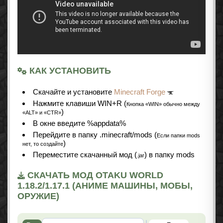
КАК УСТАНОВИТЬ
Cкачайте и установите
Minecraft Forge
Нажмите клавиши WIN+R (
Кнопка «WIN» обычно между
)
«ALT» и «CTR»
В окне введите %appdata%
Перейдите в папку .minecraft/mods (
Если папки mods
)
нет, то создайте
Переместите скачанный мод (
) в папку mods
.jar
СКАЧАТЬ МОД OTAKU WORLD
1.18.2/1.17.1 (АНИМЕ МАШИНЫ, МОБЫ,
ОРУЖИЕ)