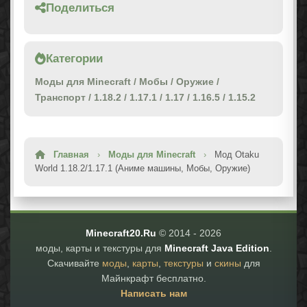
Поделиться
Категории
Моды для Minecraft
/
Мобы
/
Оружие
/
Транспорт
/
1.18.2
/
1.17.1
/
1.17
/
1.16.5
/
1.15.2
Главная
›
Моды для Minecraft
›
Мод Otaku
World 1.18.2/1.17.1 (Аниме машины, Мобы, Оружие)
Minecraft20.Ru
© 2014 -
2026
моды, карты и текстуры для
Minecraft Java Edition
.
Скачивайте
моды
,
карты
,
текстуры
и
скины
для
Майнкрафт бесплатно.
Написать нам