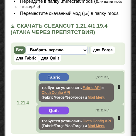
Перейдите в папку .minecraft/mods (
Если папки mods
)
нет, то создайте
Переместите скачанный мод (
) в папку mods
.jar
СКАЧАТЬ CLEANCUT 1.21.4/1.19.4
(АТАКА ЧЕРЕЗ ПРЕПЯТСТВИЯ)
Все
для Forge
для Fabric
для Quilt
Fabric
[22,21 Kb]
требуется установить
Fabric API
и
Cloth Config API
(Fabric/Forge/NeoForge) и
Mod Menu
1.21.4
Quilt
[22,21 Kb]
требуется установить
Cloth Config API
(Fabric/Forge/NeoForge) и
Mod Menu