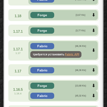
Forge
1.18
[3,67 Kb]
Forge
1.17.1
[3,77 Kb]
Fabric
[46,36 Kb]
1.17.1
1.17
требуется установить
Fabric API
Fabric
1.17
[46,36 Kb]
Forge
[13,68 Kb]
1.16.5
1.16.4
Fabric
[45,32 Kb]