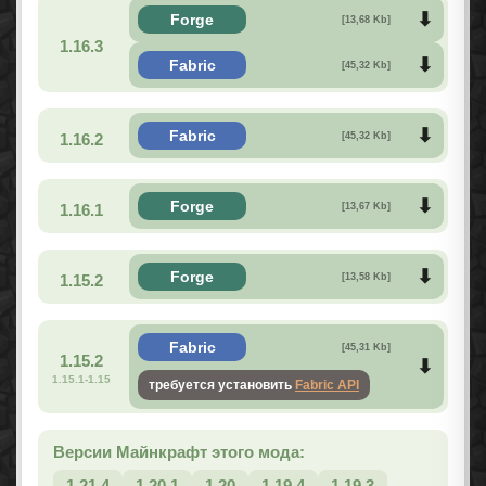
Forge
[13,68 Kb]
1.16.3
Fabric
[45,32 Kb]
Fabric
1.16.2
[45,32 Kb]
Forge
1.16.1
[13,67 Kb]
Forge
1.15.2
[13,58 Kb]
Fabric
[45,31 Kb]
1.15.2
1.15.1-1.15
требуется установить
Fabric API
Версии Майнкрафт этого мода:
1.21.4
1.20.1
1.20
1.19.4
1.19.3