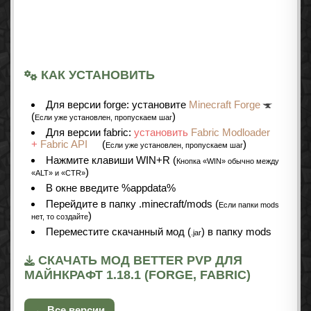
КАК УСТАНОВИТЬ
Для версии forge: установите
Minecraft Forge
(
)
Если уже установлен, пропускаем шаг
Для версии fabric:
установить
Fabric Modloader
+
Fabric API
(
)
Если уже установлен, пропускаем шаг
Нажмите клавиши WIN+R (
Кнопка «WIN» обычно между
)
«ALT» и «CTR»
В окне введите %appdata%
Перейдите в папку .minecraft/mods (
Если папки mods
)
нет, то создайте
Переместите скачанный мод (
) в папку mods
.jar
СКАЧАТЬ МОД BETTER PVP ДЛЯ
МАЙНКРАФТ 1.18.1 (FORGE, FABRIC)
← Все версии