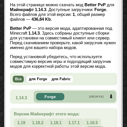
На этой странице можно скачать мод
Better PvP
для
Майнкрафт 1.14.3
. Доступные загрузчики:
Forge
.
Всего файлов для этой версии:
1
, общий размер
файлов —
436,84 Kb
.
Better PvP
— это версия мода, адаптированная под
Minecraft
1.14.3
. Здесь собраны доступные сборки
для установки на совместимый клиент или сервер.
Перед скачиванием проверьте, какой загрузчик нужен
именно для вашего набора модов.
Перед установкой убедитесь, что используете
совместимую версию игры и подходящий загрузчик
модов для корректной работы этой версии мода.
Все
для Forge
для Fabric
Forge
1.14.3
[436,84 Kb]
Версии Майнкрафт этого мода:
1.19
1.18.2
1.18.1
1.17.1
1.16.5