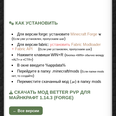
КАК УСТАНОВИТЬ
Для версии forge: установите
Minecraft Forge
(
)
Если уже установлен, пропускаем шаг
Для версии fabric:
установить
Fabric Modloader
+
Fabric API
(
)
Если уже установлен, пропускаем шаг
Нажмите клавиши WIN+R (
Кнопка «WIN» обычно между
)
«ALT» и «CTR»
В окне введите %appdata%
Перейдите в папку .minecraft/mods (
Если папки mods
)
нет, то создайте
Переместите скачанный мод (
) в папку mods
.jar
СКАЧАТЬ МОД BETTER PVP ДЛЯ
МАЙНКРАФТ 1.14.3 (FORGE)
← Все версии