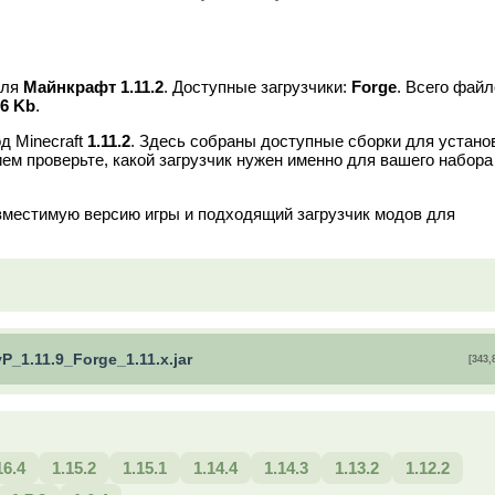
ля
Майнкрафт 1.11.2
. Доступные загрузчики:
Forge
. Всего фай
86 Kb
.
д Minecraft
1.11.2
. Здесь собраны доступные сборки для устано
ем проверьте, какой загрузчик нужен именно для вашего набора
вместимую версию игры и подходящий загрузчик модов для
P_1.11.9_Forge_1.11.x.jar
[343,
16.4
1.15.2
1.15.1
1.14.4
1.14.3
1.13.2
1.12.2