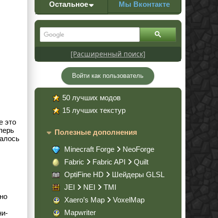
Остальное
Мы Вконтакте
[Расширенный поиск]
Войти как пользователь
50 лучших модов
15 лучших текстур
е это
перь
Полезные дополнения
талось
Minecraft Forge
NeoForge
Fabric
Fabric API
Quilt
OptiFine HD
Шейдеры GLSL
JEI
NEI
TMI
жно
Xaero’s Map
VoxelMap
Mapwriter
ни-