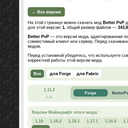
← Все версии
На этой странице можно скачать мод
Better PvP
д
для этой версии:
1
, общий размер файлов —
343,
Better PvP
— это версия мода, адаптированная по
совместимый клиент или сервер. Перед скачивани
модов.
Перед установкой убедитесь, что используете со
корректной работы этой версии мода.
Все
для Forge
для Fabric
1.11.2
Forge
BetterPv
1.11
Версии Майнкрафт этого мода:
1.19
1.18.2
1.18.1
1.17.1
1.16.5
1.