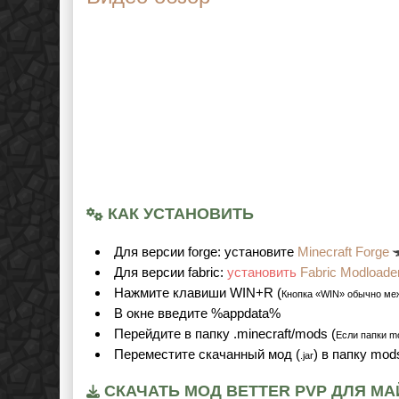
КАК УСТАНОВИТЬ
Для версии forge: установите
Minecraft Forge
Для версии fabric:
установить
Fabric Modloade
Нажмите клавиши WIN+R (
Кнопка «WIN» обычно ме
В окне введите %appdata%
Перейдите в папку .minecraft/mods (
Если папки mo
Переместите скачанный мод (
) в папку mod
.jar
СКАЧАТЬ МОД BETTER PVP ДЛЯ МАЙН