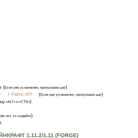
(
)
Если уже установлен, пропускаем шаг
r
+
Fabric API
(
)
Если уже установлен, пропускаем шаг
)
жду «ALT» и «CTR»
)
ds нет, то создайте
s
КРАФТ 1.11.2/1.11 (FORGE)