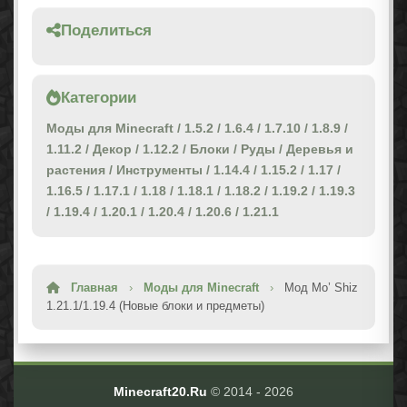
Поделиться
Категории
Моды для Minecraft
/
1.5.2
/
1.6.4
/
1.7.10
/
1.8.9
/
1.11.2
/
Декор
/
1.12.2
/
Блоки
/
Руды
/
Деревья и
растения
/
Инструменты
/
1.14.4
/
1.15.2
/
1.17
/
1.16.5
/
1.17.1
/
1.18
/
1.18.1
/
1.18.2
/
1.19.2
/
1.19.3
/
1.19.4
/
1.20.1
/
1.20.4
/
1.20.6
/
1.21.1
Главная
›
Моды для Minecraft
›
Мод Mo’ Shiz
1.21.1/1.19.4 (Новые блоки и предметы)
Minecraft20.Ru
© 2014 -
2026