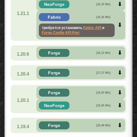
NeoForge
[16,10 Mb]
1.21.1
Fabric
[16,30 Mb]
требуется установить
Fabric API
и
Forge Config API Port
Forge
1.20.6
[16,13 Mb]
Forge
1.20.4
[17,27 Mb]
Forge
[16,65 Mb]
1.20.1
NeoForge
[16,65 Mb]
Forge
1.19.4
[16,48 Mb]