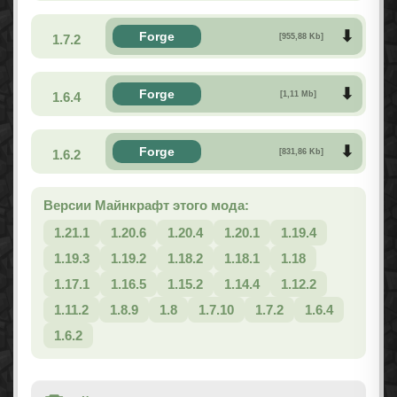
Forge
1.7.2
[955,88 Kb]
Forge
1.6.4
[1,11 Mb]
Forge
1.6.2
[831,86 Kb]
Версии Майнкрафт этого мода:
1.21.1
1.20.6
1.20.4
1.20.1
1.19.4
1.19.3
1.19.2
1.18.2
1.18.1
1.18
1.17.1
1.16.5
1.15.2
1.14.4
1.12.2
1.11.2
1.8.9
1.8
1.7.10
1.7.2
1.6.4
1.6.2