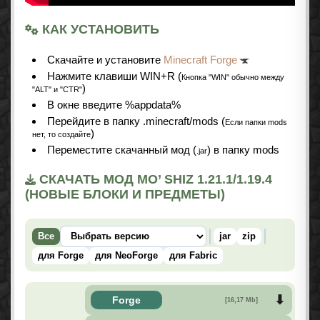
КАК УСТАНОВИТЬ
Cкачайте и установите
Minecraft Forge
Нажмите клавиши WIN+R (
Кнопка "WIN" обычно между
)
"ALT" и "CTR"
В окне введите %appdata%
Перейдите в папку .minecraft/mods (
Если папки mods
)
нет, то создайте
Переместите скачанный мод (
) в папку mods
.jar
СКАЧАТЬ МОД MO’ SHIZ 1.21.1/1.19.4
(НОВЫЕ БЛОКИ И ПРЕДМЕТЫ)
Все
jar
zip
для Forge
для NeoForge
для Fabric
Forge
[16,17 Mb]