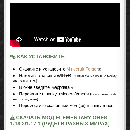
КАК УСТАНОВИТЬ
Cкачайте и установите
Minecraft Forge
Нажмите клавиши WIN+R (
Кнопка «WIN» обычно между
)
«ALT» и «CTR»
В окне введите %appdata%
Перейдите в папку .minecraft/mods (
Если папки mods
)
нет, то создайте
Переместите скачанный мод (
) в папку mods
.jar
СКАЧАТЬ МОД ELEMENTARY ORES
1.18.2/1.17.1 (РУДЫ В РАЗНЫХ МИРАХ)