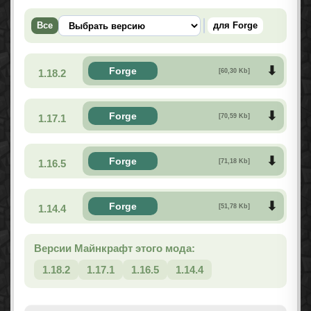
Все
для Forge
Forge
1.18.2
[60,30 Kb]
Forge
1.17.1
[70,59 Kb]
Forge
1.16.5
[71,18 Kb]
Forge
1.14.4
[51,78 Kb]
Версии Майнкрафт этого мода:
1.18.2
1.17.1
1.16.5
1.14.4