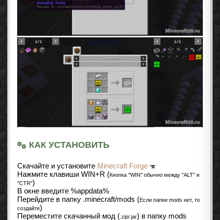
КАК УСТАНОВИТЬ
Cкачайте и установите
Minecraft Forge
Нажмите клавиши WIN+R (
Кнопка "WIN" обычно между "ALT" и
)
"CTR"
В окне введите %appdata%
Перейдите в папку .minecraft/mods (
Если папки mods нет, то
)
создайте
Переместите скачанный мод (
) в папку mods
.zip/.jar