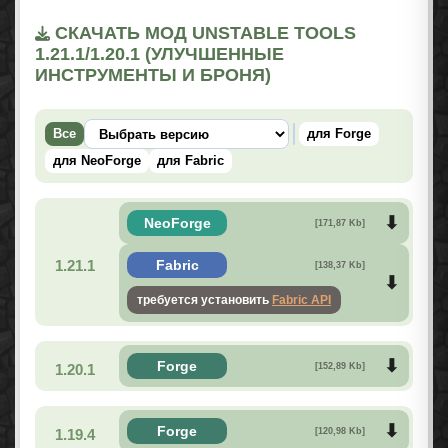
СКАЧАТЬ МОД UNSTABLE TOOLS
1.21.1/1.20.1 (УЛУЧШЕННЫЕ
ИНСТРУМЕНТЫ И БРОНЯ)
Все
для Forge
для NeoForge
для Fabric
NeoForge
[171,87 Kb]
1.21.1
Fabric
[138,37 Kb]
требуется установить
Fabric API
Forge
1.20.1
[152,89 Kb]
Forge
1.19.4
[120,98 Kb]