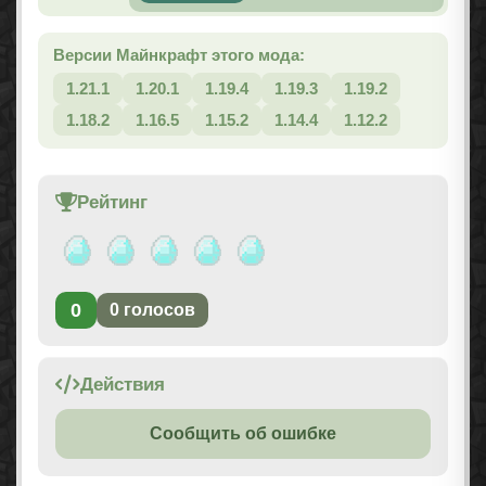
Версии Майнкрафт этого мода:
1.21.1
1.20.1
1.19.4
1.19.3
1.19.2
1.18.2
1.16.5
1.15.2
1.14.4
1.12.2
Рейтинг
0
0
голосов
Действия
Сообщить об ошибке