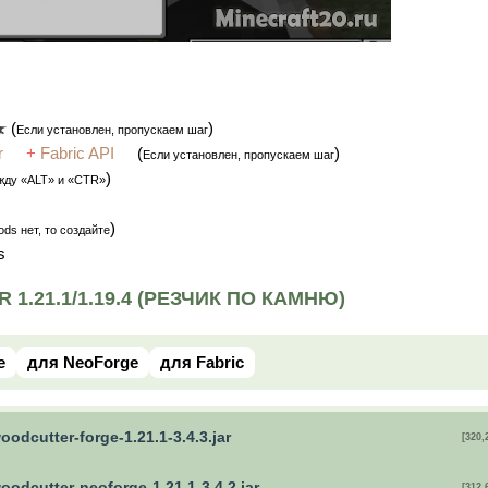
(
)
Если установлен, пропускаем шаг
r
+
Fabric API
(
)
Если установлен, пропускаем шаг
)
жду «ALT» и «CTR»
)
ds нет, то создайте
s
.21.1/1.19.4 (РЕЗЧИК ПО КАМНЮ)
e
для NeoForge
для Fabric
oodcutter-forge-1.21.1-3.4.3.jar
[320,
oodcutter-neoforge-1.21.1-3.4.2.jar
[312,