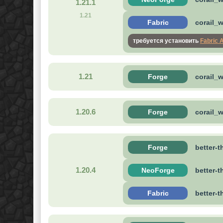
1.21.1
1.21
Fabric
corail_w
требуется установить
Fabric 
1.21
Forge
corail_w
1.20.6
Forge
corail_w
Forge
better-
1.20.4
NeoForge
better-
Fabric
better-