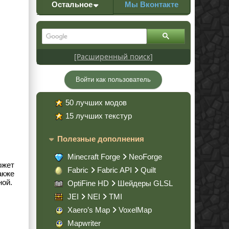
Остальное
Мы Вконтакте
[Расширенный поиск]
Войти как пользователь
50 лучших модов
15 лучших текстур
Полезные дополнения
Minecraft Forge
NeoForge
ожет
Fabric
Fabric API
Quilt
также
ной.
OptiFine HD
Шейдеры GLSL
JEI
NEI
TMI
Xaero’s Map
VoxelMap
Mapwriter