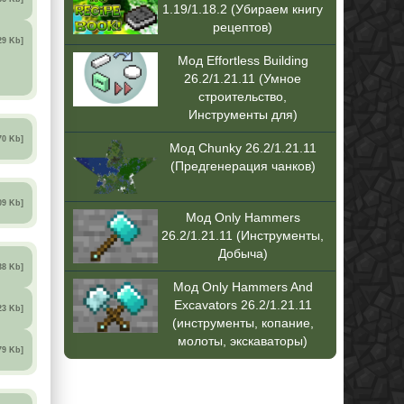
1.19/1.18.2 (Убираем книгу
рецептов)
29 Kb]
Мод Effortless Building
26.2/1.21.11 (Умное
строительство,
Инструменты для)
70 Kb]
Мод Chunky 26.2/1.21.11
(Предгенерация чанков)
09 Kb]
Мод Only Hammers
26.2/1.21.11 (Инструменты,
Добыча)
38 Kb]
Мод Only Hammers And
Excavators 26.2/1.21.11
23 Kb]
(инструменты, копание,
молоты, экскаваторы)
79 Kb]