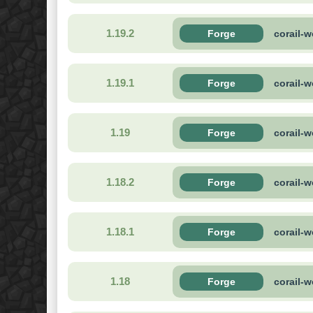
1.19.2
Forge
corail-
1.19.1
Forge
corail-
1.19
Forge
corail-
1.18.2
Forge
corail-
1.18.1
Forge
corail-
1.18
Forge
corail-