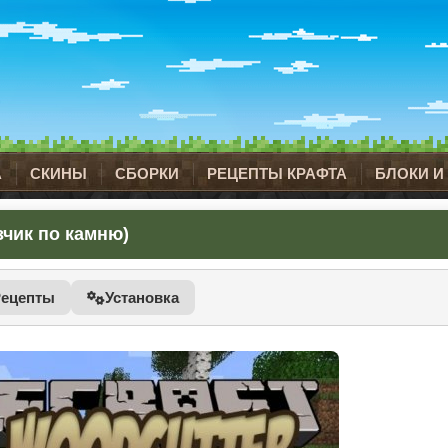
А
СКИНЫ
СБОРКИ
РЕЦЕПТЫ КРАФТА
БЛОКИ И
езчик по камню)
Рецепты
Установка