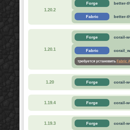
Forge
better-
1.20.2
Fabric
better-
Forge
corail-
1.20.1
Fabric
corail_w
требуется установить
Fabric 
1.20
Forge
corail-
1.19.4
Forge
corail-
1.19.3
Forge
corail-