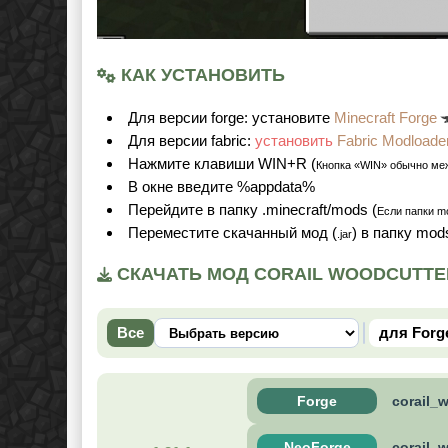
КАК УСТАНОВИТЬ
Для версии forge: установите
Minecraft Forge
Для версии fabric:
установить
Fabric Modloade
Нажмите клавиши WIN+R (
Кнопка «WIN» обычно ме
В окне введите %appdata%
Перейдите в папку .minecraft/mods (
Если папки mo
Переместите скачанный мод (
) в папку mod
.jar
СКАЧАТЬ МОД CORAIL WOODCUTTER 1
Все
для Forg
Forge
corail_w
NeoForge
corail_w