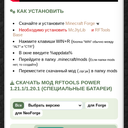
КАК УСТАНОВИТЬ
Cкачайте и установите
Minecraft Forge
Необходимо установить
McJtyLib
и
RFTools
Base
Нажмите клавиши WIN+R (
Кнопка "WIN" обычно между
)
"ALT" и "CTR"
В окне введите %appdata%
Перейдите в папку .minecraft/mods (
Если папки mods
)
нет, то создайте
Переместите скачанный мод (
) в папку mods
.zip/.jar
СКАЧАТЬ МОД RFTOOLS POWER
1.21.1/1.20.1 (СПЕЦИАЛЬНЫЕ БАТАРЕИ)
Все
для Forge
для NeoForge