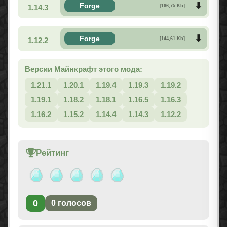
Forge
1.14.3
[166,75 Kb]
Forge
1.12.2
[144,61 Kb]
Версии Майнкрафт этого мода:
1.21.1
1.20.1
1.19.4
1.19.3
1.19.2
1.19.1
1.18.2
1.18.1
1.16.5
1.16.3
1.16.2
1.15.2
1.14.4
1.14.3
1.12.2
Рейтинг
0
0
голосов