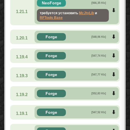
NeoForge
[566,35 Kb]
1.21.1
требуется установить
McJtyLib
и
RFTools Base
Forge
1.20.1
[548,06 Kb]
Forge
1.19.4
[547,74 Kb]
Forge
1.19.3
[547,77 Kb]
Forge
1.19.2
[552,83 Kb]
Forge
1.19.1
[547,52 Kb]