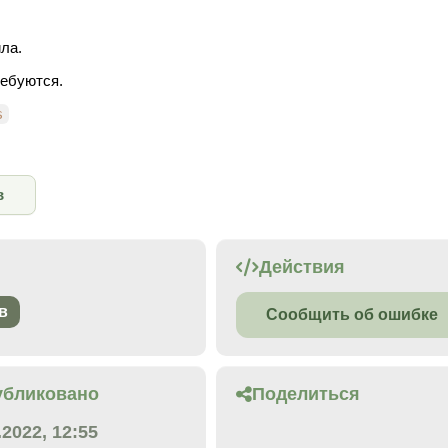
ла.
ребуются.
s
в
Действия
в
Сообщить об ошибке
убликовано
Поделиться
.2022, 12:55