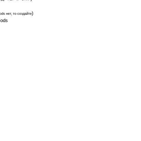
)
ds нет, то создайте
mods