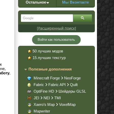
Остальное
Мы Вконтакте
[Расширенный поиск]
Войти как пользователь
50 лучших модов
15 лучших текстур
к
аче,
Полезные дополнения
аботу
,
Minecraft Forge
NeoForge
Fabric
Fabric API
Quilt
OptiFine HD
Шейдеры GLSL
JEI
NEI
TMI
Xaero’s Map
VoxelMap
Mapwriter