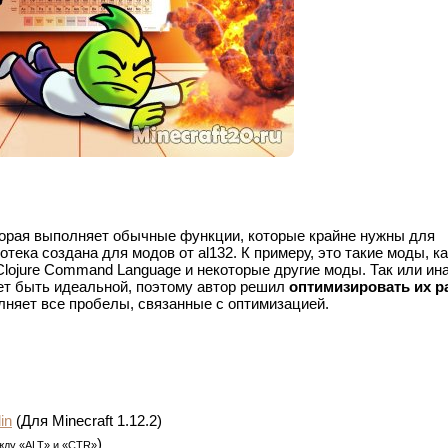
которая выполняет обычные функции, которые крайне нужны для
тека создана для модов от al132. К примеру, это такие моды, ка
, Clojure Command Language и некоторые другие моды. Так или ин
ет быть идеальной, поэтому автор решил
оптимизировать их р
олняет все пробелы, связанные с оптимизацией.
in
(Для Minecraft 1.12.2)
)
жду «ALT» и «CTR»