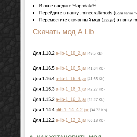
В окне введите %appdata%
Перейдите в папку .minecraft/mods (
Если папки mo
Переместите скачанный мод (
) в папку 
.zip/.jar
Скачать мод A Lib
Для 1.18.2
a-lib-1_18_2.jar
[49.5 Kb}
Для 1.16.5
a-lib-1_16_5.jar
[41.64 Kb}
Для 1.16.4
a-lib-1_16_4.jar
[41.65 Kb}
Для 1.16.3
a-lib-1_16_3.jar
[42.27 Kb}
Для 1.15.2
a-lib-1_16_2.jar
[42.27 Kb}
Для 1.14.4
alib-1_14_4-2.jar
[34.72 Kb}
Для 1.12.2
a-lib-1_12_2.jar
[66.18 Kb}