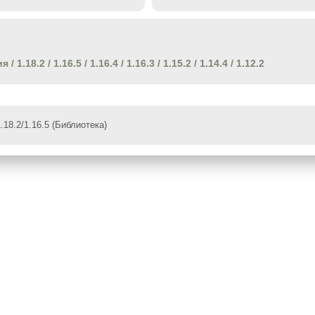
ия
/
1.18.2
/
1.16.5
/
1.16.4
/
1.16.3
/
1.15.2
/
1.14.4
/
1.12.2
.18.2/1.16.5 (Библиотека)