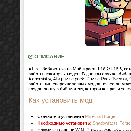
ОПИСАНИЕ
A Lib – библиотека на Майнкрафт 1.18.2/1.16.5, 
работы некоторых модов. В данном случае, библио
Alchemistry, Al's puzzle pack, Puzzle Pack Tweaks
работа вышеперечисленных модов не всегда мож
создав данную библиотеку, которая как раз и зап
Как установить мод
Cкачайте и установите
Minecraft Forge
Необходимо установить:
Shadowfacts’ Forgel
Нажмите клавиши WIN+R (
Кнопка «WIN» обычно ме