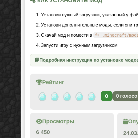
КАК УСТАНОВИТЬ МОД
Установи нужный загрузчик, указанный у фай
Установи дополнительные моды, если они т
Скачай мод и помести в
📂 .minecraft/mod
Запусти игру с нужным загрузчиком.
📘
Подробная инструкция по установке модо
Рейтинг
0
0
голосо
Просмотры
Оп
6 450
24.03