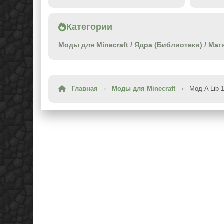
Категории
Моды для Minecraft
/
Ядра (Библиотеки)
/
Маг
Главная
›
Моды для Minecraft
›
Мод A Lib 1