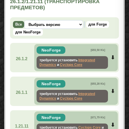
26.1.2/1.21.11 (ТРАНСПОРТИРОВКА
ПРЕДМЕТОВ)
Все
для Forge
для NeoForge
NeoForge
[693,50 Kb]
26.1.2
требуется установить
Integrated
Dynamics
и
Cyclops Core
NeoForge
[693,28 Kb]
26.1.1
требуется установить
Integrated
Dynamics
и
Cyclops Core
NeoForge
[671,79 Kb]
1.21.11
требуется установить
Cyclops Core
и