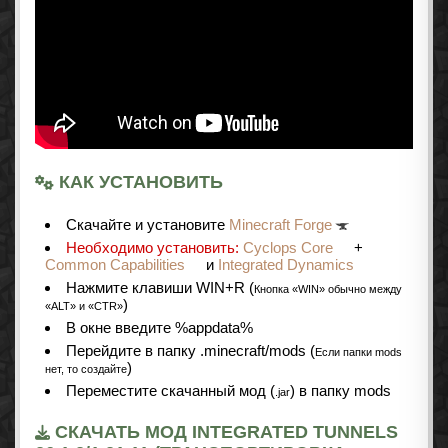
КАК УСТАНОВИТЬ
Cкачайте и установите
Minecraft Forge
Необходимо установить:
Cyclops Core
+
Common Capabilities
и
Integrated Dynamics
Нажмите клавиши WIN+R (
Кнопка «WIN» обычно между
)
«ALT» и «CTR»
В окне введите %appdata%
Перейдите в папку .minecraft/mods (
Если папки mods
)
нет, то создайте
Переместите скачанный мод (
) в папку mods
.jar
СКАЧАТЬ МОД INTEGRATED TUNNELS