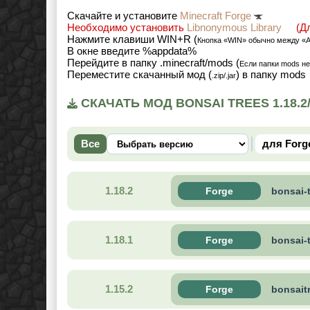
Cкачайте и установите
Minecraft Forge
Необходимо установить
Libnonymous Library
(Дл
Нажмите клавиши WIN+R (
Кнопка «WIN» обычно между «
В окне введите %appdata%
Перейдите в папку .minecraft/mods (
Если папки mods не
Переместите скачанный мод (
) в папку mods
.zip/.jar
СКАЧАТЬ МОД BONSAI TREES 1.18.2/
Все
для Forg
1.18.2
Forge
bonsai-
1.18.1
Forge
bonsai-
1.15.2
Forge
bonsait