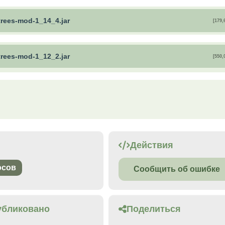
trees-mod-1_14_4.jar
[179,
trees-mod-1_12_2.jar
[550,
Действия
осов
Сообщить об ошибке
убликовано
Поделиться