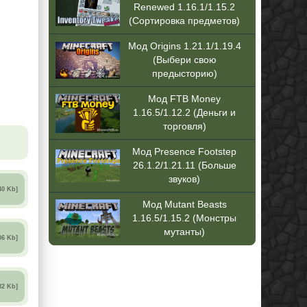
Renewed 1.16.1/1.15.2
(Сортировка предметов)
Мод Origins 1.21.1/1.19.4
(Выбери свою
предысторию)
Мод FTB Money
1.16.5/1.12.2 (Деньги и
торговля)
Мод Presence Footstep
26.1.2/1.21.11 (Больше
звуков)
40 Kb]
Мод Mutant Beasts
1.16.5/1.15.2 (Монстры
мутанты)
06 Kb]
82 Kb]