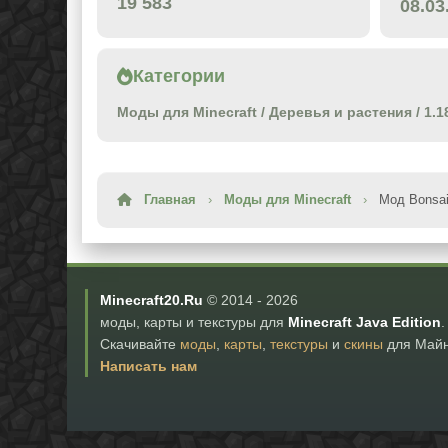
19 583
08.03
Категории
Моды для Minecraft
/
Деревья и растения
/
1.1
Главная
›
Моды для Minecraft
›
Мод Bonsai
Minecraft20.Ru
© 2014 -
2026
моды, карты и текстуры для
Minecraft Java Edition
.
Скачивайте
моды
,
карты
,
текстуры
и
скины
для Майн
Написать нам