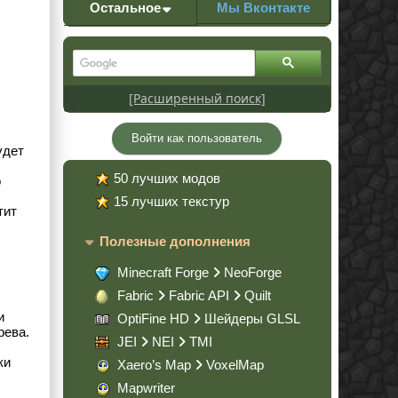
Остальное
Мы Вконтакте
[Расширенный поиск]
Войти как пользователь
удет
50 лучших модов
о
15 лучших текстур
тит
Полезные дополнения
Minecraft Forge
NeoForge
Fabric
Fabric API
Quilt
и
OptiFine HD
Шейдеры GLSL
рева.
JEI
NEI
TMI
ки
Xaero’s Map
VoxelMap
Mapwriter