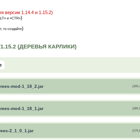
я версии 1.14.4 и 1.15.2)
)
ALT» и «CTR»
)
т, то создайте
1.15.2 (ДЕРЕВЬЯ КАРЛИКИ)
e
trees-mod-1_18_2.jar
[305,
trees-mod-1_18_1.jar
[389,
rees-2_1_0_1.jar
[175,