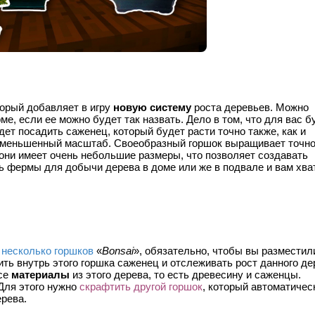
торый добавляет в игру
новую систему
роста деревьев. Можно
, если ее можно будет так назвать. Дело в том, что для вас б
ет посадить саженец, который будет расти точно также, как и
ь уменьшенный масштаб. Своеобразный горшок выращивает точн
, они имеет очень небольшие размеры, что позволяет создавать
ь фермы для добычи дерева в доме или же в подвале и вам хва
 несколько горшков
«
Bonsai
», обязательно, чтобы вы разместил
ть внутрь этого горшка саженец и отслеживать рост данного де
все
материалы
из этого дерева, то есть древесину и саженцы.
 Для этого нужно
скрафтить другой горшок
, который автоматичес
рева.