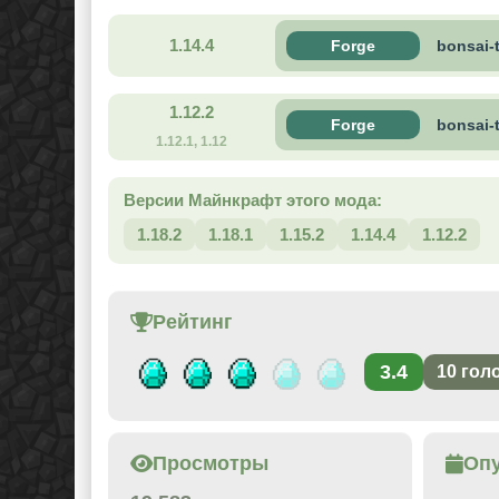
1.14.4
Forge
bonsai-
1.12.2
Forge
bonsai-
1.12.1, 1.12
Версии Майнкрафт этого мода:
1.18.2
1.18.1
1.15.2
1.14.4
1.12.2
Рейтинг
3.4
10
гол
Просмотры
Оп