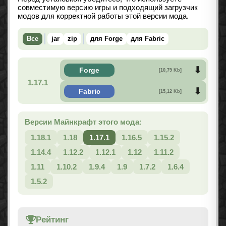
совместимую версию игры и подходящий загрузчик
модов для корректной работы этой версии мода.
Все
jar
zip
для Forge
для Fabric
Forge
[10,79 Kb]
1.17.1
Fabric
[15,12 Kb]
Версии Майнкрафт этого мода:
1.18.1
1.18
1.17.1
1.16.5
1.15.2
1.14.4
1.12.2
1.12.1
1.12
1.11.2
1.11
1.10.2
1.9.4
1.9
1.7.2
1.6.4
1.5.2
Рейтинг