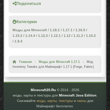
Поделиться
Категории
Моды для Minecraft
/
1.18.1
/
1.17.1
/
1.16.5
/
1.15.2
/
1.14.4
/
1.12.2
/
1.12.1
/
1.12
/
1.11.2
/
1.10.2
/
1.9.4
Главная
›
Моды для Minecraft 1.17.1
›
Мод
Inventory Tweaks для Майнкрафт 1.17.1 (Forge, Fabric)
Minecraft20.Ru
© 2014 -
2026
моды, карты и текстуры для
Minecraft Java Edition
.
Скачивайте
моды
,
карты
,
текстуры
и
скины
для
Майнкрафт бесплатно.