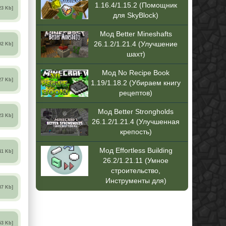
1.16.4/1.15.2 (Помощник
23 Kb]
для SkyBlock)
Мод Better Mineshafts
26.1.2/1.21.4 (Улучшение
02 Kb]
шахт)
Мод No Recipe Book
27 Kb]
1.19/1.18.2 (Убираем книгу
рецептов)
Мод Better Strongholds
23 Kb]
26.1.2/1.21.4 (Улучшенная
крепость)
Мод Effortless Building
41 Kb]
26.2/1.21.11 (Умное
строительство,
Инструменты для)
87 Kb]
53 Kb]