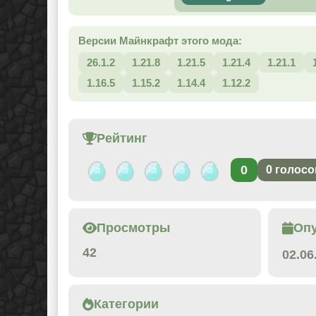
Версии Майнкрафт этого мода:
26.1.2
1.21.8
1.21.5
1.21.4
1.21.1
1.16.5
1.15.2
1.14.4
1.12.2
Рейтинг
0
0
голосо
Просмотры
Оп
42
02.06
Категории