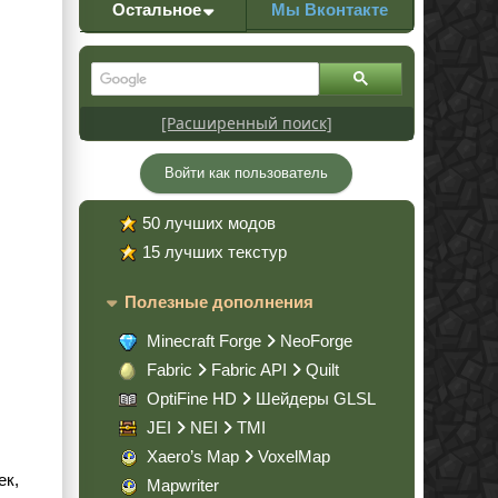
Остальное
Мы Вконтакте
[Расширенный поиск]
Войти как пользователь
50 лучших модов
15 лучших текстур
Полезные дополнения
Minecraft Forge
NeoForge
Fabric
Fabric API
Quilt
OptiFine HD
Шейдеры GLSL
JEI
NEI
TMI
Xaero’s Map
VoxelMap
ек,
Mapwriter