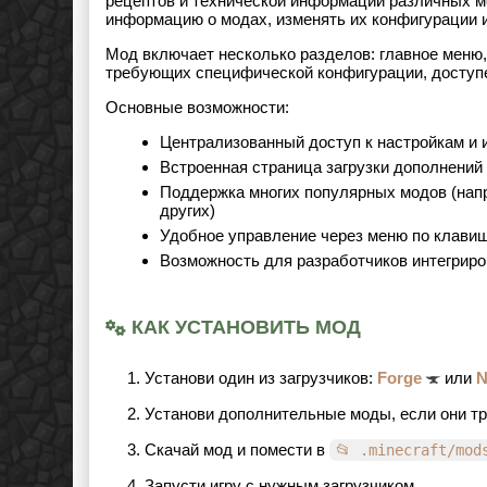
рецептов и технической информации различных м
информацию о модах, изменять их конфигурации 
Мод включает несколько разделов: главное меню, 
требующих специфической конфигурации, доступен
Основные возможности:
Централизованный доступ к настройкам и
Встроенная страница загрузки дополнений 
Поддержка многих популярных модов (напри
других)
Удобное управление через меню по клави
Возможность для разработчиков интегриро
КАК УСТАНОВИТЬ МОД
Установи один из загрузчиков:
Forge
или
N
Установи дополнительные моды, если они т
Скачай мод и помести в
📂 .minecraft/mod
Запусти игру с нужным загрузчиком.