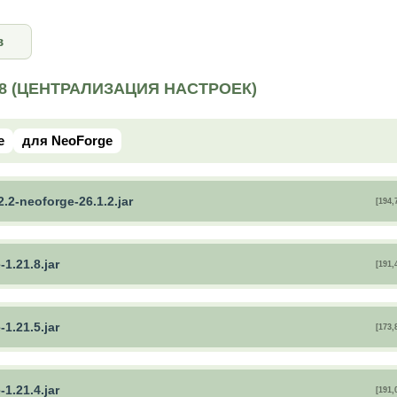
в
1.8 (ЦЕНТРАЛИЗАЦИЯ НАСТРОЕК)
e
для NeoForge
2.2-neoforge-26.1.2.jar
[194,
1.21.8.jar
[191,
1.21.5.jar
[173,
1.21.4.jar
[191,