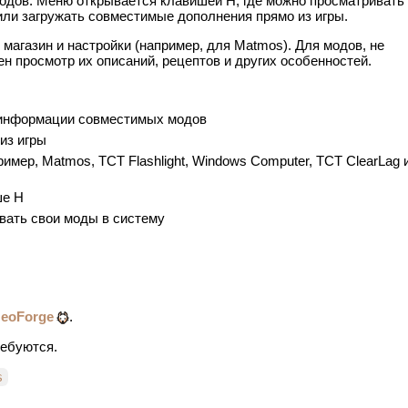
одов. Меню открывается клавишей H, где можно просматривать
или загружать совместимые дополнения прямо из игры.
магазин и настройки (например, для Matmos). Для модов, не
 просмотр их описаний, рецептов и других особенностей.
 информации совместимых модов
из игры
мер, Matmos, TCT Flashlight, Windows Computer, TCT ClearLag 
ше H
вать свои моды в систему
eoForge
.
ребуются.
s