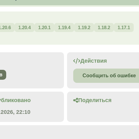
1.20.6
1.20.4
1.20.1
1.19.4
1.19.2
1.18.2
1.17.1
Действия
в
Сообщить об ошибке
убликовано
Поделиться
.2026, 22:10