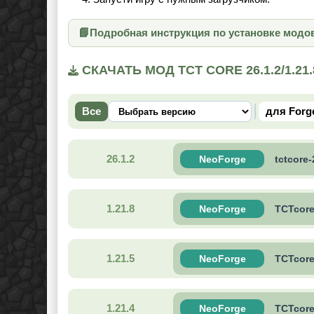
📘
Подробная инструкция по установке модо
СКАЧАТЬ МОД TCT CORE 26.1.2/1.2
Все
для Forg
26.1.2
NeoForge
tctcore-
1.21.8
NeoForge
TCTcore-
1.21.5
NeoForge
TCTcore-
1.21.4
NeoForge
TCTcore-