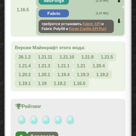
NeoForge
[2,32 Mb]
1.16.5
Fabric
[1,07 Mb]
требуется установить
Fabric API
и
Fabric Polyfill и
Forge Config API Port
Версии Майнкрафт этого мода:
26.1.2
1.21.11
1.21.10
1.21.8
1.21.5
1.21.4
1.21.3
1.21.1
1.21
1.20.4
1.20.2
1.20.1
1.19.4
1.19.3
1.19.2
1.19.1
1.19
1.18.2
1.16.5
Рейтинг