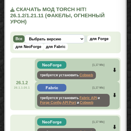
СКАЧАТЬ МОД TORCH HIT!
26.1.2/1.21.11 (ФАКЕЛЫ, ОГНЕННЫЙ
УРОН)
Все
для Forge
для NeoForge
для Fabric
NeoForge
[1,17 Mb]
требуется установить
Cobweb
26.1.2
Fabric
26.1.1-26.1
[1,17 Mb]
требуется установить
Fabric API
и
Forge Config API Port
и
Cobweb
NeoForge
[1,17 Mb]