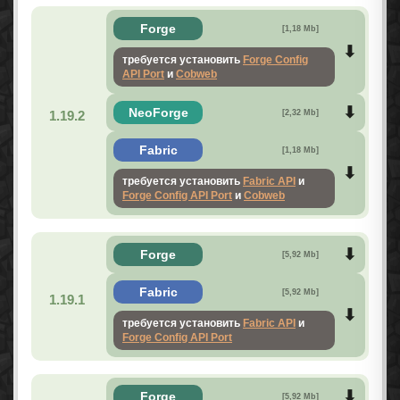
Forge
[1,18 Mb]
требуется установить
Forge Config
API Port
и
Cobweb
NeoForge
1.19.2
[2,32 Mb]
Fabric
[1,18 Mb]
требуется установить
Fabric API
и
Forge Config API Port
и
Cobweb
Forge
[5,92 Mb]
Fabric
[5,92 Mb]
1.19.1
требуется установить
Fabric API
и
Forge Config API Port
Forge
[5,92 Mb]