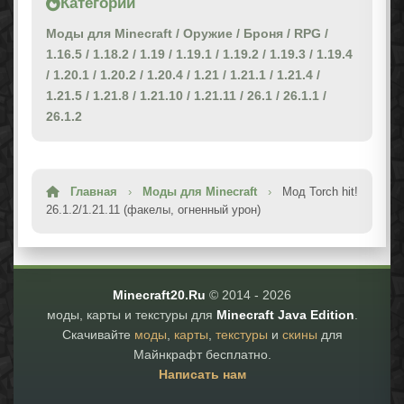
Категории
Моды для Minecraft
/
Оружие
/
Броня
/
RPG
/
1.16.5
/
1.18.2
/
1.19
/
1.19.1
/
1.19.2
/
1.19.3
/
1.19.4
/
1.20.1
/
1.20.2
/
1.20.4
/
1.21
/
1.21.1
/
1.21.4
/
1.21.5
/
1.21.8
/
1.21.10
/
1.21.11
/
26.1
/
26.1.1
/
26.1.2
Главная
›
Моды для Minecraft
›
Мод Torch hit!
26.1.2/1.21.11 (факелы, огненный урон)
Minecraft20.Ru
© 2014 -
2026
моды, карты и текстуры для
Minecraft Java Edition
.
Скачивайте
моды
,
карты
,
текстуры
и
скины
для
Майнкрафт бесплатно.
Написать нам