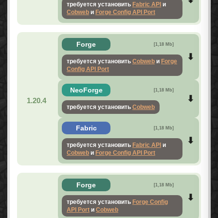
требуется установить
Fabric API
и
Cobweb
и
Forge Config API Port
Forge
[1,18 Mb]
требуется установить
Cobweb
и
Forge
Config API Port
NeoForge
[1,18 Mb]
1.20.4
требуется установить
Cobweb
Fabric
[1,18 Mb]
требуется установить
Fabric API
и
Cobweb
и
Forge Config API Port
Forge
[1,18 Mb]
требуется установить
Forge Config
API Port
и
Cobweb