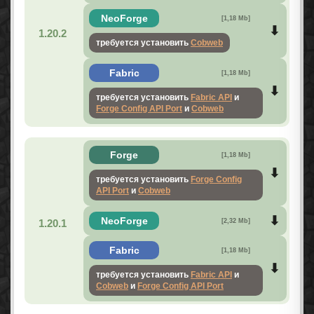
NeoForge
[1,18 Mb]
1.20.2
требуется установить
Cobweb
Fabric
[1,18 Mb]
требуется установить
Fabric API
и
Forge Config API Port
и
Cobweb
Forge
[1,18 Mb]
требуется установить
Forge Config
API Port
и
Cobweb
NeoForge
1.20.1
[2,32 Mb]
Fabric
[1,18 Mb]
требуется установить
Fabric API
и
Cobweb
и
Forge Config API Port