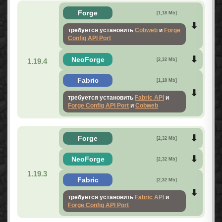
Forge
[1,18 Mb]
требуется установить
Cobweb
и
Forge
Config API Port
NeoForge
1.19.4
[2,32 Mb]
Fabric
[1,18 Mb]
требуется установить
Fabric API
и
Forge Config API Port
и
Cobweb
Forge
[2,32 Mb]
NeoForge
[2,32 Mb]
1.19.3
Fabric
[2,32 Mb]
требуется установить
Fabric API
и
Forge Config API Port