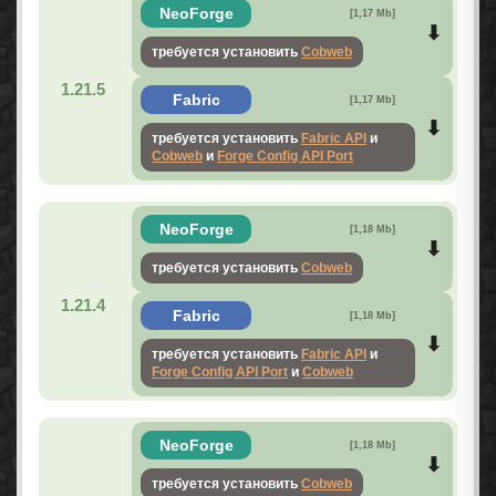
NeoForge
[1,17 Mb]
требуется установить
Cobweb
1.21.5
Fabric
[1,17 Mb]
требуется установить
Fabric API
и
Cobweb
и
Forge Config API Port
NeoForge
[1,18 Mb]
требуется установить
Cobweb
1.21.4
Fabric
[1,18 Mb]
требуется установить
Fabric API
и
Forge Config API Port
и
Cobweb
NeoForge
[1,18 Mb]
требуется установить
Cobweb