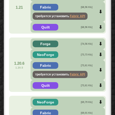
1.21
Fabric
[68,96 Kb]
требуется установить
Fabric API
Quilt
[68,96 Kb]
Forge
[74,56 Kb]
NeoForge
[73,73 Kb]
1.20.6
Fabric
[73,61 Kb]
1.20.5
требуется установить
Fabric API
Quilt
[73,61 Kb]
NeoForge
[69,79 Kb]
Fabric
[69,01 Kb]