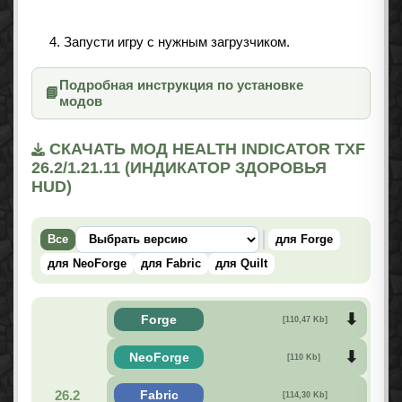
Запусти игру с нужным загрузчиком.
Подробная инструкция по установке
📘
модов
СКАЧАТЬ МОД HEALTH INDICATOR TXF
26.2/1.21.11 (ИНДИКАТОР ЗДОРОВЬЯ
HUD)
Все
для Forge
для NeoForge
для Fabric
для Quilt
Forge
[110,47 Kb]
NeoForge
[110 Kb]
26.2
Fabric
[114,30 Kb]