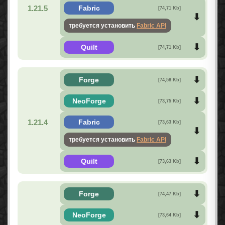
1.21.5
Fabric
[74,71 Kb]
требуется установить
Fabric API
Quilt
[74,71 Kb]
Forge
[74,58 Kb]
NeoForge
[73,75 Kb]
1.21.4
Fabric
[73,63 Kb]
требуется установить
Fabric API
Quilt
[73,63 Kb]
Forge
[74,47 Kb]
NeoForge
[73,64 Kb]