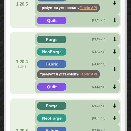
1.20.5
требуется установить
Fabric API
Quilt
[69,01 Kb]
Forge
[75,69 Kb]
NeoForge
[74,41 Kb]
1.20.4
Fabric
[74,12 Kb]
1.20.3
требуется установить
Fabric API
Quilt
[74,12 Kb]
Forge
[70,03 Kb]
NeoForge
[69,31 Kb]
1.20.3
Fabric
[72,20 Kb]