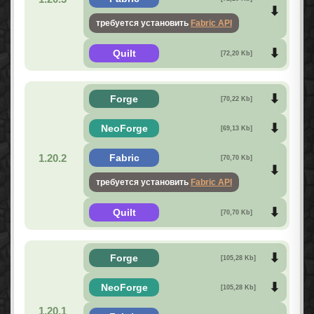
требуется установить
Fabric API
Quilt
[72,20 Kb]
Forge
[70,22 Kb]
NeoForge
[69,13 Kb]
1.20.2
Fabric
[70,70 Kb]
требуется установить
Fabric API
Quilt
[70,70 Kb]
Forge
[105,28 Kb]
NeoForge
[105,28 Kb]
1.20.1