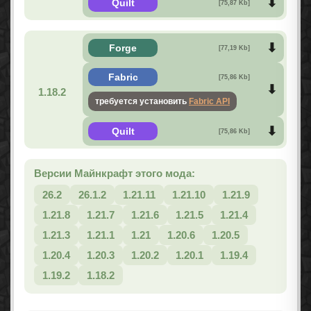
Quilt
[75,87 Kb]
Forge
[77,19 Kb]
Fabric
[75,86 Kb]
1.18.2
требуется установить
Fabric API
Quilt
[75,86 Kb]
Версии Майнкрафт этого мода:
26.2
26.1.2
1.21.11
1.21.10
1.21.9
1.21.8
1.21.7
1.21.6
1.21.5
1.21.4
1.21.3
1.21.1
1.21
1.20.6
1.20.5
1.20.4
1.20.3
1.20.2
1.20.1
1.19.4
1.19.2
1.18.2