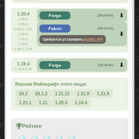
1.20.4
Forge
[200,03 Kb]
1.20.3,
1.20.2,
Fabric
[200,03 Kb]
1.20.1, 1.20,
1.19.4,
1.19.3,
требуется установить
Fabric API
1.19.2,
1.19.1, 1.19
1.19.4
Forge
[154,36 Kb]
1.19.3-1.19
Версии Майнкрафт этого мода:
26.2
26.1.2
1.21.11
1.21.9
1.21.8
1.21.1
1.21
1.20.4
1.19.4
Рейтинг