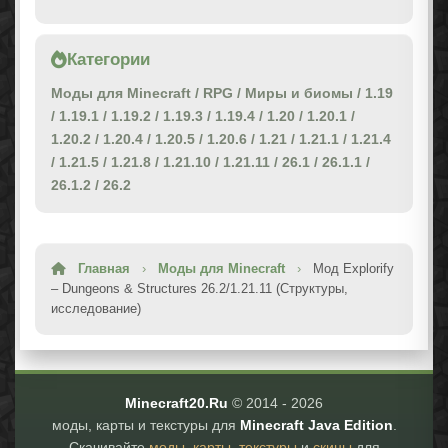
Категории
Моды для Minecraft
/
RPG
/
Миры и биомы
/
1.19
/
1.19.1
/
1.19.2
/
1.19.3
/
1.19.4
/
1.20
/
1.20.1
/
1.20.2
/
1.20.4
/
1.20.5
/
1.20.6
/
1.21
/
1.21.1
/
1.21.4
/
1.21.5
/
1.21.8
/
1.21.10
/
1.21.11
/
26.1
/
26.1.1
/
26.1.2
/
26.2
Главная
›
Моды для Minecraft
›
Мод Explorify
– Dungeons & Structures 26.2/1.21.11 (Структуры,
исследование)
Minecraft20.Ru
© 2014 -
2026
моды, карты и текстуры для
Minecraft Java Edition
.
Скачивайте
моды
,
карты
,
текстуры
и
скины
для