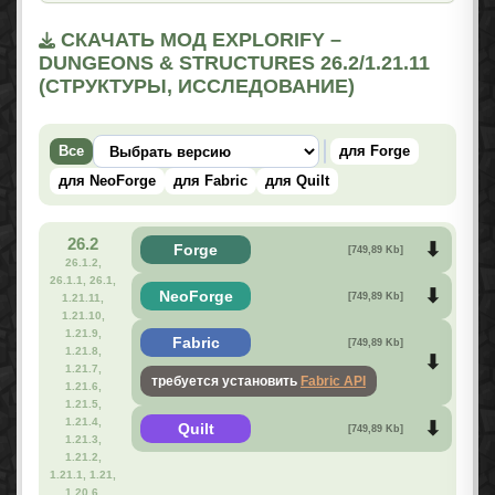
СКАЧАТЬ МОД EXPLORIFY –
DUNGEONS & STRUCTURES 26.2/1.21.11
(СТРУКТУРЫ, ИССЛЕДОВАНИЕ)
Все
для Forge
для NeoForge
для Fabric
для Quilt
26.2
Forge
[749,89 Kb]
26.1.2,
26.1.1, 26.1,
NeoForge
[749,89 Kb]
1.21.11,
1.21.10,
1.21.9,
Fabric
[749,89 Kb]
1.21.8,
1.21.7,
требуется установить
Fabric API
1.21.6,
1.21.5,
1.21.4,
Quilt
[749,89 Kb]
1.21.3,
1.21.2,
1.21.1, 1.21,
1.20.6,