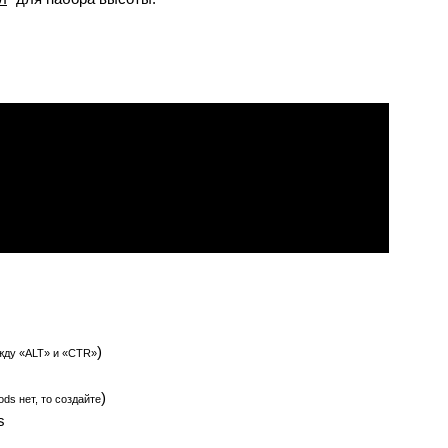
)
жду «ALT» и «CTR»
)
ds нет, то создайте
s