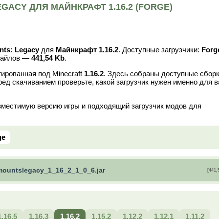
ACY ДЛЯ МАЙНКРАФТ 1.16.2 (FORGE)
ts: Legacy
для
Майнкрафт 1.16.2
. Доступные загрузчики:
Forg
файлов —
441,54 Kb
.
ированная под Minecraft
1.16.2
. Здесь собраны доступные сбор
ред скачиванием проверьте, какой загрузчик нужен именно для 
вместимую версию игры и подходящий загрузчик модов для
ge
ountslegacy_1_16_2_1_0_6.jar
[441,
1.16.5
1.16.3
1.16.2
1.15.2
1.12.2
1.12.1
1.11.2