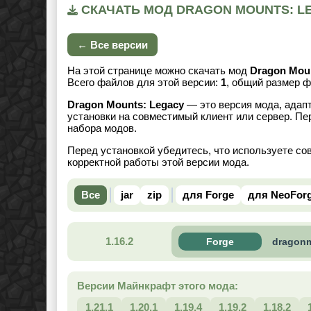
СКАЧАТЬ МОД DRAGON MOUNTS: LEG
← Все версии
На этой странице можно скачать мод
Dragon Moun
Всего файлов для этой версии:
1
, общий размер 
Dragon Mounts: Legacy
— это версия мода, адапт
установки на совместимый клиент или сервер. Пе
набора модов.
Перед установкой убедитесь, что используете со
корректной работы этой версии мода.
Все
jar
zip
для Forge
для NeoFor
1.16.2
Forge
dragonm
Версии Майнкрафт этого мода:
1.21.1
1.20.1
1.19.4
1.19.2
1.18.2