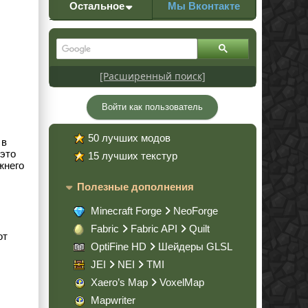
Остальное
Мы Вконтакте
[Расширенный поиск]
Войти как пользователь
50 лучших модов
 в
 это
15 лучших текстур
жнего
Полезные дополнения
Minecraft Forge
NeoForge
Fabric
Fabric API
Quilt
от
OptiFine HD
Шейдеры GLSL
JEI
NEI
TMI
Xaero’s Map
VoxelMap
Mapwriter