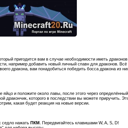
который пригодится вам в случае необходимости иметь драконов
сти, например добавить новый личный спавн для драконов. Всё
своего дракона, вам понадобиться победить босса дракона из ни
е яйцо и положите около лавы, после этого через определённый
й дракончик, которого в последствии вы можете приручить. Эт
трим, какая будет реакция на новые версии.
х седло нажать
ПКМ
. Передвигайтесь клавишами W, A, S, D!
л
" для набора высоты.