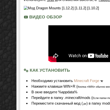
ВИДЕО ОБЗОР
КАК УСТАНОВИТЬ
Необходимо установить
Minecraft Forge
Нажмите клавиши WIN+R (
Кнопка «WIN» обычно ме
В окне введите %appdata%
Перейдите в папку .minecraft/mods (
Если папки mo
Переместите скачанный мод (
) в папку mod
.jar