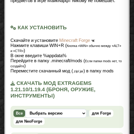
предметов в игре Майкнарфт никому не помешает.
КАК УСТАНОВИТЬ
Cкачайте и установите
Minecraft Forge
Нажмите клавиши WIN+R (
Кнопка «WIN» обычно между «ALT»
)
и «CTR»
В окне введите %appdata%
Перейдите в папку .minecraft/mods (
Если папки mods нет, то
)
создайте
Переместите скачанный мод (
) в папку mods
.zip/.jar
СКАЧАТЬ МОД EXTRAGEMS
1.21.10/1.19.4 (БРОНЯ, ОРУЖИЕ,
ИНСТРУМЕНТЫ)
Все
для Forge
для NeoForge