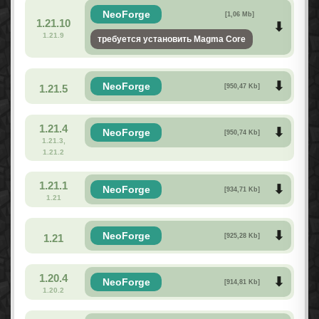
NeoForge
[1,06 Mb]
1.21.10
1.21.9
требуется установить Magma Core
NeoForge
1.21.5
[950,47 Kb]
1.21.4
NeoForge
[950,74 Kb]
1.21.3,
1.21.2
1.21.1
NeoForge
[934,71 Kb]
1.21
NeoForge
1.21
[925,28 Kb]
1.20.4
NeoForge
[914,81 Kb]
1.20.2