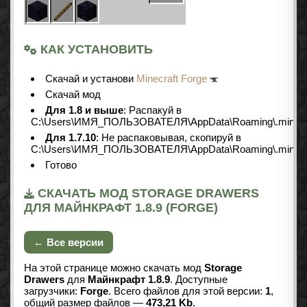
КАК УСТАНОВИТЬ
Скачай и установи
Minecraft Forge
Скачай мод
Для 1.8 и выше
: Распакуй в
C:\Users\ИМЯ_ПОЛЬЗОВАТЕЛЯ\AppData\Roaming\.minecr
Для 1.7.10
: Не распаковывая, скопируй в
C:\Users\ИМЯ_ПОЛЬЗОВАТЕЛЯ\AppData\Roaming\.minecr
Готово
СКАЧАТЬ МОД STORAGE DRAWERS
ДЛЯ МАЙНКРАФТ 1.8.9 (FORGE)
← Все версии
На этой странице можно скачать мод
Storage
Drawers
для
Майнкрафт 1.8.9
. Доступные
загрузчики:
Forge
. Всего файлов для этой версии:
1
,
общий размер файлов —
473,21 Kb
.