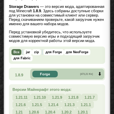
Storage Drawers
— это версия мода, адаптированная
под Minecraft
1.8.9
. Здесь собраны доступные сборки
для установки на совместимый клиент или сервер.
Перед скачиванием проверьте, какой загрузчик нужен
именно для вашего набора модов.
Перед установкой убедитесь, что используете
совместимую версию игры и подходящий загрузчик
модов для корректной работы этой версии мода.
Все
jar
zip
для Forge
для NeoForge
для Fabric
Forge
1.8.9
[473,21 Kb]
Версии Майнкрафт этого мода:
1.21.11
1.21.10
1.21.9
1.21.8
1.21.7
1.21.6
1.21.5
1.21.4
1.21.3
1.21.1
1.21
1.20.6
1.20.4
1.20.2
1.20.1