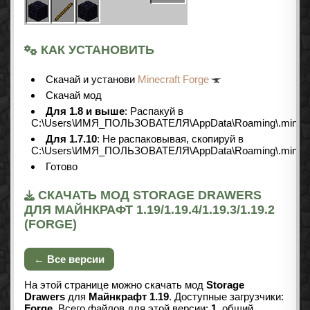
КАК УСТАНОВИТЬ
Скачай и установи
Minecraft Forge
Скачай мод
Для 1.8 и выше
: Распакуй в
C:\Users\ИМЯ_ПОЛЬЗОВАТЕЛЯ\AppData\Roaming\.minecr
Для 1.7.10
: Не распаковывая, скопируй в
C:\Users\ИМЯ_ПОЛЬЗОВАТЕЛЯ\AppData\Roaming\.minecr
Готово
СКАЧАТЬ МОД STORAGE DRAWERS
ДЛЯ МАЙНКРАФТ 1.19/1.19.4/1.19.3/1.19.2
(FORGE)
← Все версии
На этой странице можно скачать мод
Storage
Drawers
для
Майнкрафт 1.19
. Доступные загрузчики:
Forge
. Всего файлов для этой версии:
1
, общий