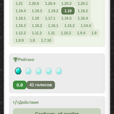
1.21
1.20.6
1.20.4
1.20.2
1.20.1
1.19.4
1.19.3
1.19.2
1.19
1.18.2
1.18.1
1.18
1.17.1
1.16.5
1.16.4
1.16.3
1.16.2
1.16.1
1.15.2
1.14.4
1.12.2
1.11.2
1.11
1.10.2
1.9.4
1.9
1.8.9
1.8
1.7.10
Рейтинг
0.8
41
голосов
Действия
Сообщить об ошибке