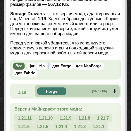
размер файлов —
567,12 Kb
.
Storage Drawers
— это версия мода, адаптированная
под Minecraft
1.19
. Здесь собраны доступные сборки
для установки на совместимый клиент или сервер.
Перед скачиванием проверьте, какой загрузчик нужен
именно для вашего набора модов.
Перед установкой убедитесь, что используете
совместимую версию игры и подходящий загрузчик
модов для корректной работы этой версии мода.
Все
jar
zip
для Forge
для NeoForge
для Fabric
Forge
1.19
[567,12 Kb]
Версии Майнкрафт этого мода:
1.21.11
1.21.10
1.21.9
1.21.8
1.21.7
1.21.6
1.21.5
1.21.4
1.21.3
1.21.1