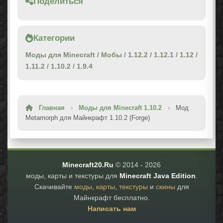
Поделиться
Категории
Моды для Minecraft
/
Мобы
/
1.12.2
/
1.12.1
/
1.12
/
1.11.2
/
1.10.2
/
1.9.4
Главная
›
Моды для Minecraft 1.10.2
›
Мод
Metamorph для Майнкрафт 1.10.2 (Forge)
Minecraft20.Ru
© 2014 -
2026
моды, карты и текстуры для
Minecraft Java Edition
.
Скачивайте
моды
,
карты
,
текстуры
и
скины
для
Майнкрафт бесплатно.
Написать нам