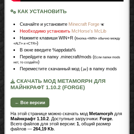
КАК УСТАНОВИТЬ
Cкачайте и установите
Minecraft Forge
Необходимо установить
McHorse's McLib
Нажмите клавиши WIN+R (
Кнопка «WIN» обычно между
)
«ALT» и «CTR»
В окне введите %appdata%
Перейдите в папку .minecraft/mods (
Если папки mods
)
нет, то создайте
Переместите скачанный мод (
) в папку mods
.jar
СКАЧАТЬ МОД METAMORPH ДЛЯ
МАЙНКРАФТ 1.10.2 (FORGE)
← Все версии
На этой странице можно скачать мод
Metamorph
для
Майнкрафт 1.10.2
. Доступные загрузчики:
Forge
.
Всего файлов для этой версии:
1
, общий размер
файлов —
264,19 Kb
.