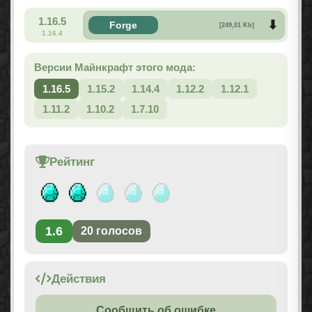
1.16.5
Forge
[249,01 Kb]
1.16.4
Версии Майнкрафт этого мода:
1.16.5
1.15.2
1.14.4
1.12.2
1.12.1
1.11.2
1.10.2
1.7.10
Рейтинг
1.6
20
голосов
Действия
Сообщить об ошибке