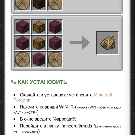
КАК УСТАНОВИТЬ
Скачайте и установите установите
Minecraft
Forge
Нажмите клавиши WIN+R (
Кнопка «WIN» обычно между
)
«ALT» и «CTR»
В окне введите %appdata%
Перейдите в папку .minecraft/mods (
Если папки mods
)
нет, то создайте