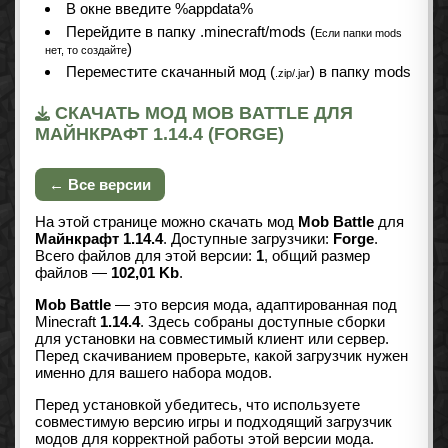
В окне введите %appdata%
Перейдите в папку .minecraft/mods (
Если папки mods
)
нет, то создайте
Переместите скачанный мод (
) в папку mods
.zip/.jar
СКАЧАТЬ МОД MOB BATTLE ДЛЯ
МАЙНКРАФТ 1.14.4 (FORGE)
← Все версии
На этой странице можно скачать мод
Mob Battle
для
Майнкрафт 1.14.4
. Доступные загрузчики:
Forge
.
Всего файлов для этой версии:
1
, общий размер
файлов —
102,01 Kb
.
Mob Battle
— это версия мода, адаптированная под
Minecraft
1.14.4
. Здесь собраны доступные сборки
для установки на совместимый клиент или сервер.
Перед скачиванием проверьте, какой загрузчик нужен
именно для вашего набора модов.
Перед установкой убедитесь, что используете
совместимую версию игры и подходящий загрузчик
модов для корректной работы этой версии мода.