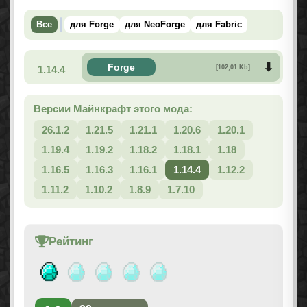
Все
для Forge
для NeoForge
для Fabric
Forge
1.14.4
[102,01 Kb]
Версии Майнкрафт этого мода:
26.1.2
1.21.5
1.21.1
1.20.6
1.20.1
1.19.4
1.19.2
1.18.2
1.18.1
1.18
1.16.5
1.16.3
1.16.1
1.14.4
1.12.2
1.11.2
1.10.2
1.8.9
1.7.10
Рейтинг