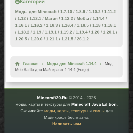
Категории
Моды для Minecraft
/
1.7.10
/
1.8.9
/
1.10.2
/
1.11.2
/
1.12
/
1.12.1
/
Магия
/
1.12.2
/
Мобы
/
1.14.4
/
1.16.1
/
1.16.2
/
1.16.3
/
1.16.4
/
1.16.5
/
1.18
/
1.18.1
/
1.18.2
/
1.19
/
1.19.1
/
1.19.2
/
1.19.4
/
1.20
/
1.20.1
/
1.20.5
/
1.20.6
/
1.21.1
/
1.21.5
/
26.1.2
Главная
›
Моды для Minecraft 1.14.4
›
Мод
Mob Battle для Майнкрафт 1.14.4 (Forge)
Minecraft20.Ru
© 2014 -
2026
моды, карты и текстуры для
Minecraft Java Edition
.
Скачивайте
моды
,
карты
,
текстуры
и
скины
для
Майнкрафт бесплатно.
Написать нам