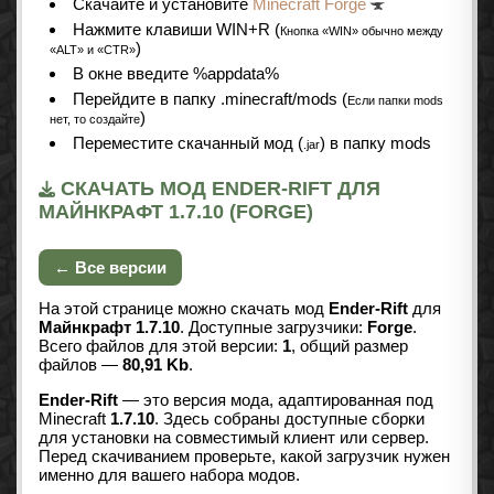
Cкачайте и установите
Minecraft Forge
Нажмите клавиши WIN+R (
Кнопка «WIN» обычно между
)
«ALT» и «CTR»
В окне введите %appdata%
Перейдите в папку .minecraft/mods (
Если папки mods
)
нет, то создайте
Переместите скачанный мод (
) в папку mods
.jar
СКАЧАТЬ МОД ENDER-RIFT ДЛЯ
МАЙНКРАФТ 1.7.10 (FORGE)
← Все версии
На этой странице можно скачать мод
Ender-Rift
для
Майнкрафт 1.7.10
. Доступные загрузчики:
Forge
.
Всего файлов для этой версии:
1
, общий размер
файлов —
80,91 Kb
.
Ender-Rift
— это версия мода, адаптированная под
Minecraft
1.7.10
. Здесь собраны доступные сборки
для установки на совместимый клиент или сервер.
Перед скачиванием проверьте, какой загрузчик нужен
именно для вашего набора модов.