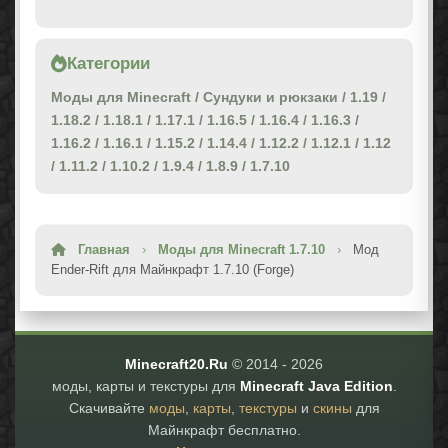
Категории
Моды для Minecraft
/
Сундуки и рюкзаки
/
1.19
/
1.18.2
/
1.18.1
/
1.17.1
/
1.16.5
/
1.16.4
/
1.16.3
/
1.16.2
/
1.16.1
/
1.15.2
/
1.14.4
/
1.12.2
/
1.12.1
/
1.12
/
1.11.2
/
1.10.2
/
1.9.4
/
1.8.9
/
1.7.10
Главная
›
Моды для Minecraft 1.7.10
›
Мод
Ender-Rift для Майнкрафт 1.7.10 (Forge)
Minecraft20.Ru
© 2014 -
2026
моды, карты и текстуры для
Minecraft Java Edition
.
Скачивайте
моды
,
карты
,
текстуры
и
скины
для
Майнкрафт бесплатно.