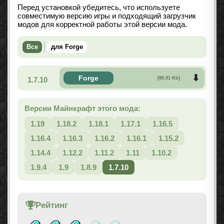
Перед установкой убедитесь, что используете
совместимую версию игры и подходящий загрузчик
модов для корректной работы этой версии мода.
Все
для Forge
Forge
1.7.10
[80,91 Kb]
Версии Майнкрафт этого мода:
1.19
1.18.2
1.18.1
1.17.1
1.16.5
1.16.4
1.16.3
1.16.2
1.16.1
1.15.2
1.14.4
1.12.2
1.11.2
1.11
1.10.2
1.9.4
1.9
1.8.9
1.7.10
Рейтинг