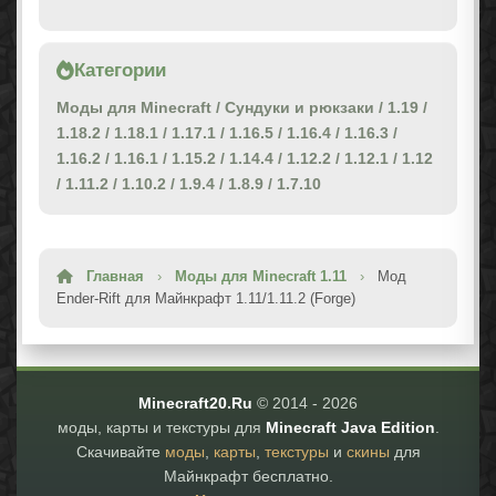
Категории
Моды для Minecraft
/
Сундуки и рюкзаки
/
1.19
/
1.18.2
/
1.18.1
/
1.17.1
/
1.16.5
/
1.16.4
/
1.16.3
/
1.16.2
/
1.16.1
/
1.15.2
/
1.14.4
/
1.12.2
/
1.12.1
/
1.12
/
1.11.2
/
1.10.2
/
1.9.4
/
1.8.9
/
1.7.10
Главная
›
Моды для Minecraft 1.11
›
Мод
Ender-Rift для Майнкрафт 1.11/1.11.2 (Forge)
Minecraft20.Ru
© 2014 -
2026
моды, карты и текстуры для
Minecraft Java Edition
.
Скачивайте
моды
,
карты
,
текстуры
и
скины
для
Майнкрафт бесплатно.