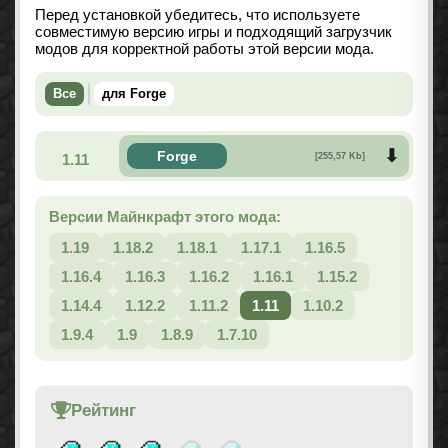
Перед установкой убедитесь, что используете
совместимую версию игры и подходящий загрузчик
модов для корректной работы этой версии мода.
Все
для Forge
Forge
1.11
[255,57 Kb]
Версии Майнкрафт этого мода:
1.19
1.18.2
1.18.1
1.17.1
1.16.5
1.16.4
1.16.3
1.16.2
1.16.1
1.15.2
1.14.4
1.12.2
1.11.2
1.11
1.10.2
1.9.4
1.9
1.8.9
1.7.10
Рейтинг