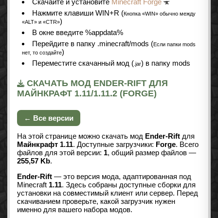
Cкачайте и установите
Minecraft Forge
Нажмите клавиши WIN+R (
Кнопка «WIN» обычно между
)
«ALT» и «CTR»
В окне введите %appdata%
Перейдите в папку .minecraft/mods (
Если папки mods
)
нет, то создайте
Переместите скачанный мод (
) в папку mods
.jar
СКАЧАТЬ МОД ENDER-RIFT ДЛЯ
МАЙНКРАФТ 1.11/1.11.2 (FORGE)
← Все версии
На этой странице можно скачать мод
Ender-Rift
для
Майнкрафт 1.11
. Доступные загрузчики:
Forge
. Всего
файлов для этой версии:
1
, общий размер файлов —
255,57 Kb
.
Ender-Rift
— это версия мода, адаптированная под
Minecraft
1.11
. Здесь собраны доступные сборки для
установки на совместимый клиент или сервер. Перед
скачиванием проверьте, какой загрузчик нужен
именно для вашего набора модов.