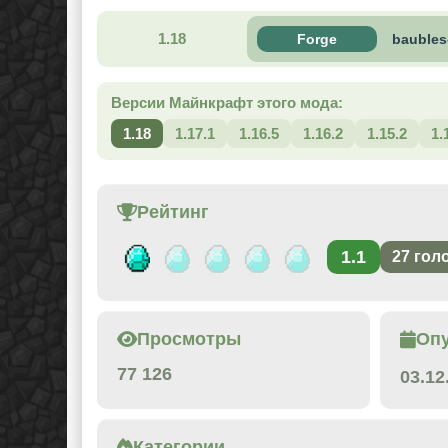
1.18
Forge
baubles
Версии Майнкрафт этого мода:
1.18
1.17.1
1.16.5
1.16.2
1.15.2
1.
Рейтинг
1.1
27
гол
Просмотры
Оп
77 126
03.12
Категории