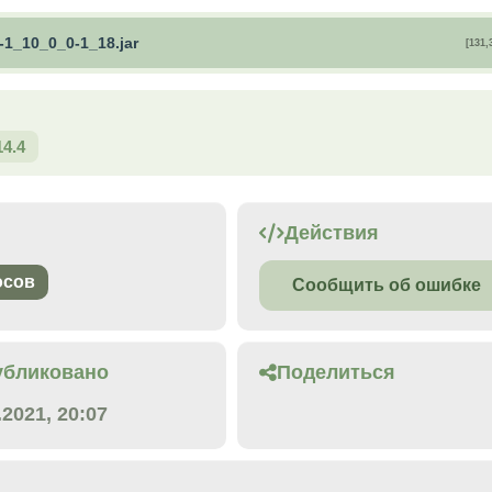
-1_10_0_0-1_18.jar
[131,
14.4
Действия
осов
Сообщить об ошибке
убликовано
Поделиться
.2021, 20:07