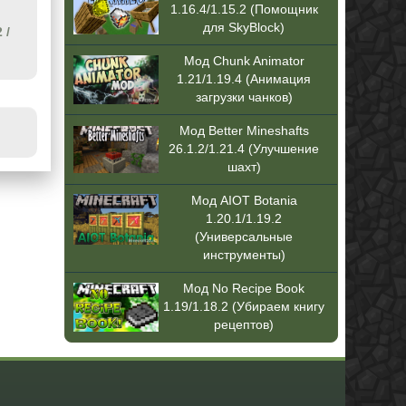
1.16.4/1.15.2 (Помощник
для SkyBlock)
2
/
Мод Chunk Animator
1.21/1.19.4 (Анимация
загрузки чанков)
Мод Better Mineshafts
26.1.2/1.21.4 (Улучшение
шахт)
Мод AIOT Botania
1.20.1/1.19.2
(Универсальные
инструменты)
Мод No Recipe Book
1.19/1.18.2 (Убираем книгу
рецептов)