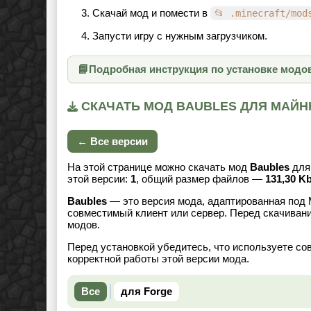
Скачай мод и помести в
📂 .minecraft/mod
Запусти игру с нужным загрузчиком.
📘
Подробная инструкция по установке модо
СКАЧАТЬ МОД BAUBLES ДЛЯ МАЙНКР
← Все версии
На этой странице можно скачать мод
Baubles
дл
этой версии:
1
, общий размер файлов —
131,30 K
Baubles
— это версия мода, адаптированная под 
совместимый клиент или сервер. Перед скачивани
модов.
Перед установкой убедитесь, что используете со
корректной работы этой версии мода.
Все
для Forge