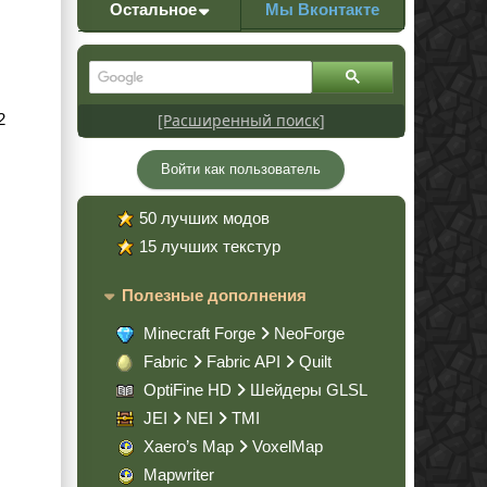
Остальное
Мы Вконтакте
[Расширенный поиск]
2
Войти как пользователь
50 лучших модов
15 лучших текстур
Полезные дополнения
Minecraft Forge
NeoForge
Fabric
Fabric API
Quilt
OptiFine HD
Шейдеры GLSL
JEI
NEI
TMI
Xaero’s Map
VoxelMap
Mapwriter